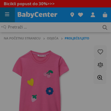
Bicikli popust do 30%
>>>
Pretraži
...
NA POČETNU STRANICU
ODJEĆA
PROLJEĆE/LJETO