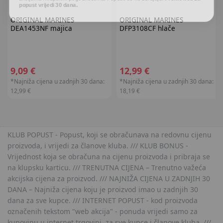
ORIGINAL MARINES
ORIGINAL MARINES
DEA1453NF majica
DFP3108CF hlače
9,09 €
12,99 €
*Najniža cijena u zadnjih 30 dana:
*Najniža cijena u zadnjih 30 dana:
12,99 €
18,19 €
KLUB POPUST - Popust, koji se obračunava na redovnu cijenu
proizvoda, i vrijedi za članove kluba. /// KLUB BONUS -
Vrijednost koja se obračuna na cijenu proizvoda i pribraja se
na klupsku karticu. /// TRENUTNA CIJENA – Trenutno važeća
akcijska cijena za proizvod. /// NAJNIŽA CIJENA U ZADNJIH 30
DANA – Najniža cijena koju je proizvod imao u zadnjih 30
dana za sve kupce. /// INTERNET POPUST - kod proizvoda
označenih tekstom "web akcija" - ponuda vrijedi samo za
kupovinu u internet trgovini, za sve kupce i članove kluba. ///