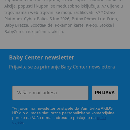
Akcije, popusti i kuponi se međusobno isključuju. /// Cijene u
trgovinama i web trgovini se mogu razlikovati. /// *Cybex
Platinum, Cybex Balios S lux 2026, Britax Römer Lux, Frida,
Baby Brezza, Scoot&Ride, Pokemon karte, K-Pop, Stokke i
BabyZen su isključeni iz akcija.
Baby Center newsletter
Prijavite se za primanje Baby Center newslettera
PRIJAVA
*Prijavom na newsletter pristajete da Vam tvrtka AKIDS
HR d.o.o. može slati razne personalizirane komercijalne
poruke na Vašu e-mail adresu te pristajete na
opće
uvjete
.