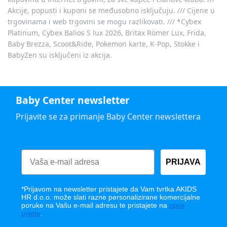
Akcije, popusti i kuponi se međusobno isključuju. /// Cijene u
trgovinama i web trgovini se mogu razlikovati. /// *Cybex
Platinum, Cybex Balios S lux 2026, Britax Römer Lux, Frida,
Baby Brezza, Scoot&Ride, Pokemon karte, K-Pop, Stokke i
BabyZen su isključeni iz akcija.
Baby Center newsletter
Prijavite se za primanje Baby Center newslettera
PRIJAVA
*Prijavom na newsletter pristajete da Vam tvrtka AKIDS
HR d.o.o. može slati razne personalizirane komercijalne
poruke na Vašu e-mail adresu te pristajete na
opće
uvjete
.