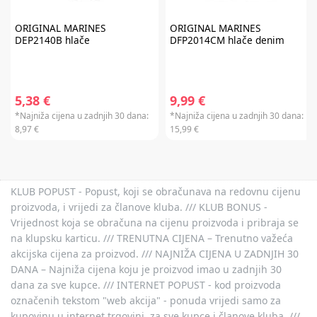
Baby Brezza i Scoot & Ride te kod kupnje darovnih kartica i plaćanja
usluga. Promo kod za popust nije moguće kombinirati s aktualnim
akcijama i klupskim pogodnostima. Popusti se ne zbrajaju.
Promo kod za
ORIGINAL MARINES
ORIGINAL MARINES
popust vrijedi 30 dana.
DEP2140B hlače
DFP2014CM hlače denim
5,38 €
9,99 €
*Najniža cijena u zadnjih 30 dana:
*Najniža cijena u zadnjih 30 dana:
8,97 €
15,99 €
KLUB POPUST - Popust, koji se obračunava na redovnu cijenu
proizvoda, i vrijedi za članove kluba. /// KLUB BONUS -
Vrijednost koja se obračuna na cijenu proizvoda i pribraja se
na klupsku karticu. /// TRENUTNA CIJENA – Trenutno važeća
akcijska cijena za proizvod. /// NAJNIŽA CIJENA U ZADNJIH 30
DANA – Najniža cijena koju je proizvod imao u zadnjih 30
dana za sve kupce. /// INTERNET POPUST - kod proizvoda
označenih tekstom "web akcija" - ponuda vrijedi samo za
kupovinu u internet trgovini, za sve kupce i članove kluba. ///