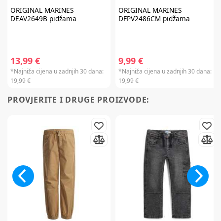
ORIGINAL MARINES
ORIGINAL MARINES
DEAV2649B pidžama
DFPV2486CM pidžama
Prijavite se na
newsletter
i iskoristite
13,99 €
9,99 €
7% popusta
*Najniža cijena u zadnjih 30 dana:
*Najniža cijena u zadnjih 30 dana:
19,99 €
19,99 €
PROVJERITE I DRUGE PROIZVODE:
Želim primati newsletter
PRIJAVITE SE
*Prijavom na newsletter pristajete da vam tvrtka AKIDS HR d.o.o. može
slati razne personalizirane komercijalne poruke na vašu e-mail adresu te
da se slažete s
općim uvjetima
.
* Promo kod za popust zaprimit ćete e-mailom u roku od 24 sata od prijave.
Promo kod za popust vrijedi samo za prvu narudžbu proizvoda po
redovnim cijenama u internet trgovini. Promo kod za popust ne vrijedi na
proizvode Cybex Platinum, Britax Römer Lux, Frida, Stokke, Babyzen,