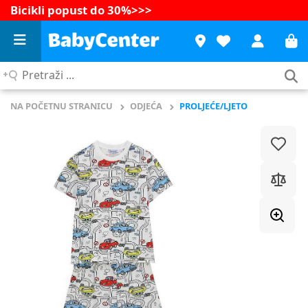
Bicikli popust do 30%
>>>
Pretraži
...
NA POČETNU STRANICU
ODJEĆA
PROLJEĆE/LJETO