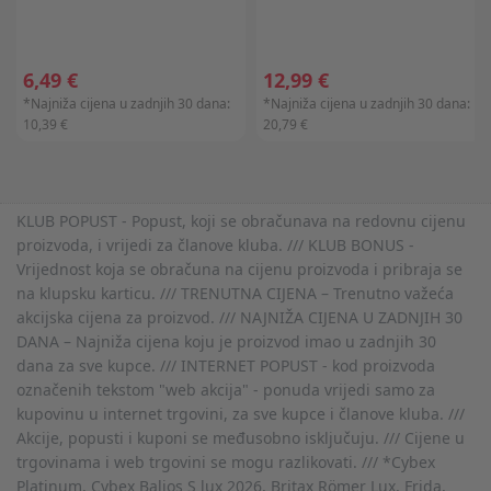
6,49 €
12,99 €
*Najniža cijena u zadnjih 30 dana:
*Najniža cijena u zadnjih 30 dana:
10,39 €
20,79 €
KLUB POPUST - Popust, koji se obračunava na redovnu cijenu
proizvoda, i vrijedi za članove kluba. /// KLUB BONUS -
Vrijednost koja se obračuna na cijenu proizvoda i pribraja se
na klupsku karticu. /// TRENUTNA CIJENA – Trenutno važeća
akcijska cijena za proizvod. /// NAJNIŽA CIJENA U ZADNJIH 30
DANA – Najniža cijena koju je proizvod imao u zadnjih 30
dana za sve kupce. /// INTERNET POPUST - kod proizvoda
označenih tekstom "web akcija" - ponuda vrijedi samo za
kupovinu u internet trgovini, za sve kupce i članove kluba. ///
Akcije, popusti i kuponi se međusobno isključuju. /// Cijene u
trgovinama i web trgovini se mogu razlikovati. /// *Cybex
Platinum, Cybex Balios S lux 2026, Britax Römer Lux, Frida,