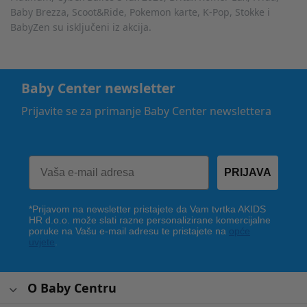
Baby Brezza, Scoot&Ride, Pokemon karte, K-Pop, Stokke i
BabyZen su isključeni iz akcija.
Baby Center newsletter
Prijavite se za primanje Baby Center newslettera
PRIJAVA
*Prijavom na newsletter pristajete da Vam tvrtka AKIDS
HR d.o.o. može slati razne personalizirane komercijalne
poruke na Vašu e-mail adresu te pristajete na
opće
uvjete
.
O Baby Centru