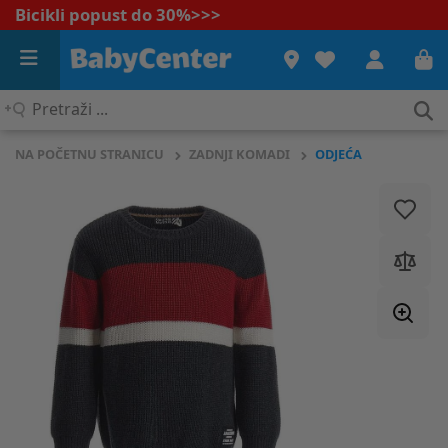
Bicikli popust do 30%
>>>
Pretraži
...
NA POČETNU STRANICU
ZADNJI KOMADI
ODJEĆA