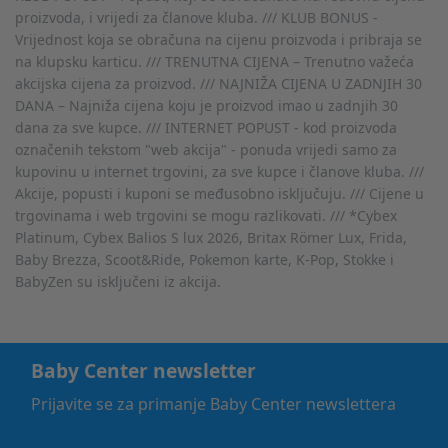
proizvoda, i vrijedi za članove kluba. /// KLUB BONUS -
Vrijednost koja se obračuna na cijenu proizvoda i pribraja se
na klupsku karticu. /// TRENUTNA CIJENA – Trenutno važeća
akcijska cijena za proizvod. /// NAJNIŽA CIJENA U ZADNJIH 30
DANA – Najniža cijena koju je proizvod imao u zadnjih 30
dana za sve kupce. /// INTERNET POPUST - kod proizvoda
označenih tekstom "web akcija" - ponuda vrijedi samo za
kupovinu u internet trgovini, za sve kupce i članove kluba. ///
Akcije, popusti i kuponi se međusobno isključuju. /// Cijene u
trgovinama i web trgovini se mogu razlikovati. /// *Cybex
Platinum, Cybex Balios S lux 2026, Britax Römer Lux, Frida,
Baby Brezza, Scoot&Ride, Pokemon karte, K-Pop, Stokke i
BabyZen su isključeni iz akcija.
Baby Center newsletter
Prijavite se za primanje Baby Center newslettera