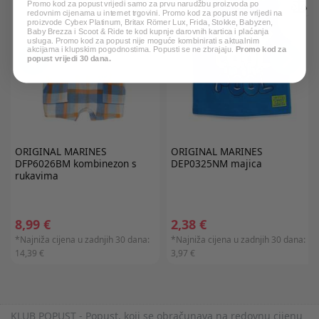
Promo kod za popust vrijedi samo za prvu narudžbu proizvoda po
redovnim cijenama u internet trgovini. Promo kod za popust ne vrijedi na
proizvode Cybex Platinum, Britax Römer Lux, Frida, Stokke, Babyzen,
Baby Brezza i Scoot & Ride te kod kupnje darovnih kartica i plaćanja
usluga. Promo kod za popust nije moguće kombinirati s aktualnim
akcijama i klupskim pogodnostima. Popusti se ne zbrajaju.
Promo kod za
popust vrijedi 30 dana.
ORIGINAL MARINES
ORIGINAL MARINES
DFP6026BM kombinezon s
DEP0325NM majica
rukavima
8,99 €
2,38 €
*Najniža cijena u zadnjih 30 dana:
*Najniža cijena u zadnjih 30 dana:
14,39 €
3,97 €
KLUB POPUST - Popust, koji se obračunava na redovnu cijenu