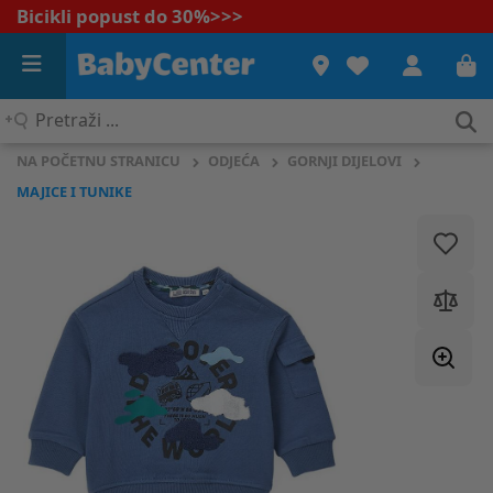
Bicikli popust do 30%
>>>
Pretraži
...
NA POČETNU STRANICU
ODJEĆA
GORNJI DIJELOVI
MAJICE I TUNIKE