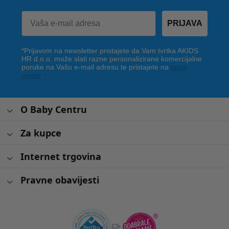
PRIJAVA
*Prijavom na newsletter pristajete da Vam tvrtka AKIDS
HR d.o.o. može slati razne personalizirane komercijalne
poruke na Vašu e-mail adresu te pristajete na
opće
uvjete
.
O Baby Centru
Za kupce
Internet trgovina
Pravne obavijesti