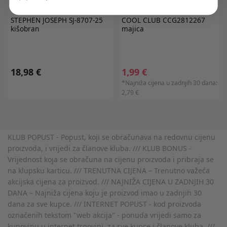
STEPHEN JOSEPH
SJ-8707-25
COOL CLUB
CCG2812267
kišobran
majica
18,98 €
1,99 €
*Najniža cijena u zadnjih 30 dana:
2,79 €
KLUB POPUST - Popust, koji se obračunava na redovnu cijenu
proizvoda, i vrijedi za članove kluba. /// KLUB BONUS -
Vrijednost koja se obračuna na cijenu proizvoda i pribraja se
na klupsku karticu. /// TRENUTNA CIJENA – Trenutno važeća
akcijska cijena za proizvod. /// NAJNIŽA CIJENA U ZADNJIH 30
DANA – Najniža cijena koju je proizvod imao u zadnjih 30
dana za sve kupce. /// INTERNET POPUST - kod proizvoda
označenih tekstom "web akcija" - ponuda vrijedi samo za
kupovinu u internet trgovini, za sve kupce i članove kluba. ///