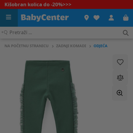
Kišobran kolica do -20%
>>>
Pretraži
...
NA POČETNU STRANICU
ZADNJI KOMADI
ODJEĆA