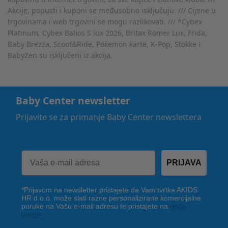
Akcije, popusti i kuponi se međusobno isključuju. /// Cijene u
trgovinama i web trgovini se mogu razlikovati. /// *Cybex
Platinum, Cybex Balios S lux 2026, Britax Römer Lux, Frida,
Baby Brezza, Scoot&Ride, Pokemon karte, K-Pop, Stokke i
BabyZen su isključeni iz akcija.
Baby Center newsletter
Prijavite se za primanje Baby Center newslettera
PRIJAVA
*Prijavom na newsletter pristajete da Vam tvrtka AKIDS
HR d.o.o. može slati razne personalizirane komercijalne
poruke na Vašu e-mail adresu te pristajete na
opće
uvjete
.