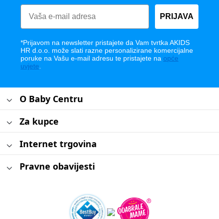
PRIJAVA
*Prijavom na newsletter pristajete da Vam tvrtka AKIDS
HR d.o.o. može slati razne personalizirane komercijalne
poruke na Vašu e-mail adresu te pristajete na
opće
uvjete
.
O Baby Centru
Za kupce
Internet trgovina
Pravne obavijesti