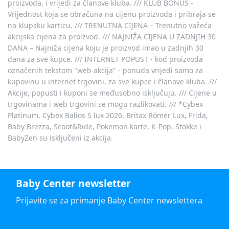
proizvoda, i vrijedi za članove kluba. /// KLUB BONUS -
Vrijednost koja se obračuna na cijenu proizvoda i pribraja se
na klupsku karticu. /// TRENUTNA CIJENA – Trenutno važeća
akcijska cijena za proizvod. /// NAJNIŽA CIJENA U ZADNJIH 30
DANA – Najniža cijena koju je proizvod imao u zadnjih 30
dana za sve kupce. /// INTERNET POPUST - kod proizvoda
označenih tekstom "web akcija" - ponuda vrijedi samo za
kupovinu u internet trgovini, za sve kupce i članove kluba. ///
Akcije, popusti i kuponi se međusobno isključuju. /// Cijene u
trgovinama i web trgovini se mogu razlikovati. /// *Cybex
Platinum, Cybex Balios S lux 2026, Britax Römer Lux, Frida,
Baby Brezza, Scoot&Ride, Pokemon karte, K-Pop, Stokke i
BabyZen su isključeni iz akcija.
Baby Center newsletter
Prijavite se za primanje Baby Center newslettera