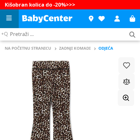
Kišobran kolica do -20%
>>>
Pretraži
...
NA POČETNU STRANICU
ZADNJI KOMADI
ODJEĆA