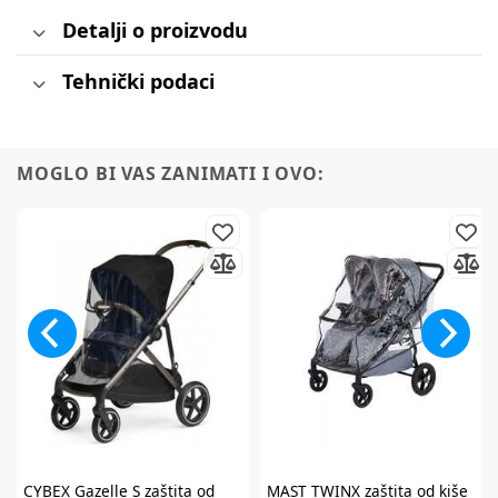
Detalji o proizvodu
Tehnički podaci
MOGLO BI VAS ZANIMATI I OVO:
Prijavite se na
newsletter
CYBEX
Gazelle S zaštita od
MAST
TWINX zaštita od kiše