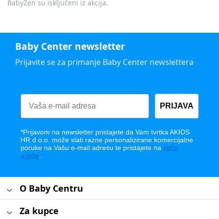
BabyZen su isključeni iz akcija.
Baby Center newsletter
Prijavite se za primanje Baby Center newslettera
PRIJAVA
*Prijavom na newsletter pristajete da Vam tvrtka AKIDS
HR d.o.o. može slati razne personalizirane komercijalne
poruke na Vašu e-mail adresu te pristajete na
opće
uvjete
.
O Baby Centru
Za kupce