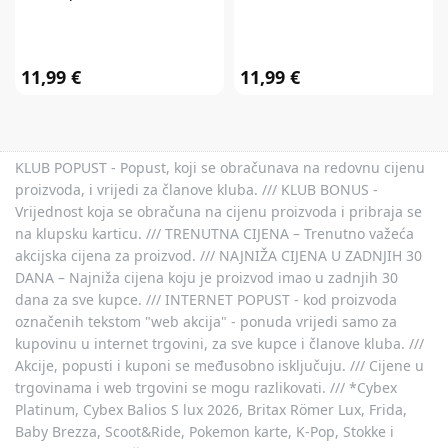
11,99 €
11,99 €
KLUB POPUST - Popust, koji se obračunava na redovnu cijenu
proizvoda, i vrijedi za članove kluba. /// KLUB BONUS -
Vrijednost koja se obračuna na cijenu proizvoda i pribraja se
na klupsku karticu. /// TRENUTNA CIJENA – Trenutno važeća
akcijska cijena za proizvod. /// NAJNIŽA CIJENA U ZADNJIH 30
DANA – Najniža cijena koju je proizvod imao u zadnjih 30
dana za sve kupce. /// INTERNET POPUST - kod proizvoda
označenih tekstom "web akcija" - ponuda vrijedi samo za
kupovinu u internet trgovini, za sve kupce i članove kluba. ///
Akcije, popusti i kuponi se međusobno isključuju. /// Cijene u
trgovinama i web trgovini se mogu razlikovati. /// *Cybex
Platinum, Cybex Balios S lux 2026, Britax Römer Lux, Frida,
Baby Brezza, Scoot&Ride, Pokemon karte, K-Pop, Stokke i