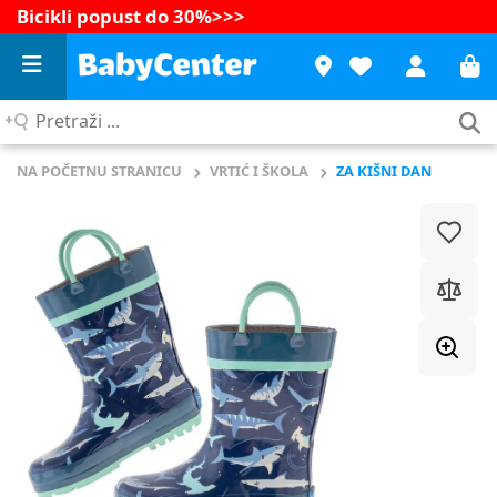
Bicikli popust do 30%
>>>
Pretraži
...
NA POČETNU STRANICU
VRTIĆ I ŠKOLA
ZA KIŠNI DAN