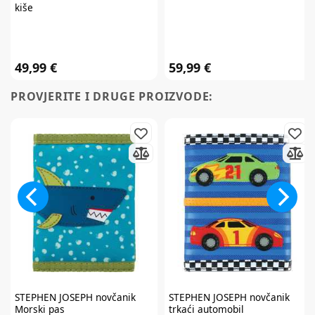
kiše
i iskoristite
7% popusta
49,99 €
59,99 €
PROVJERITE I DRUGE PROIZVODE:
Želim primati newsletter
PRIJAVITE SE
*Prijavom na newsletter pristajete da vam tvrtka AKIDS HR d.o.o. može
slati razne personalizirane komercijalne poruke na vašu e-mail adresu te
da se slažete s
općim uvjetima
.
* Promo kod za popust zaprimit ćete e-mailom u roku od 24 sata od prijave.
Promo kod za popust vrijedi samo za prvu narudžbu proizvoda po
redovnim cijenama u internet trgovini. Promo kod za popust ne vrijedi na
proizvode Cybex Platinum, Britax Römer Lux, Frida, Stokke, Babyzen,
Baby Brezza i Scoot & Ride te kod kupnje darovnih kartica i plaćanja
usluga. Promo kod za popust nije moguće kombinirati s aktualnim
akcijama i klupskim pogodnostima. Popusti se ne zbrajaju.
Promo kod za
popust vrijedi 30 dana.
STEPHEN JOSEPH
novčanik
STEPHEN JOSEPH
novčanik
Morski pas
trkaći automobil