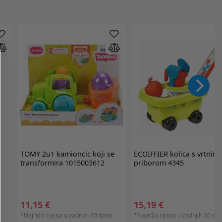
TOMY
2u1 kamioncic koji se
ECOIFFIER
kolica s vrtnim
transformira 1015003612
priborom 4345
11,15 €
15,19 €
:
*Najniža cijena u zadnjih 30 dana:
*Najniža cijena u zadnjih 30 dan