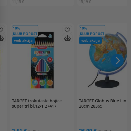
11,15 €
15,19 €
10%
10%
KLUB POPUST
KLUB POPUST
web akcija
web akcija
TARGET
trokutaste bojice
TARGET
Globus Blue Link
super tri bl.12/1 27417
20cm 28365
2,51 €
26,99 €