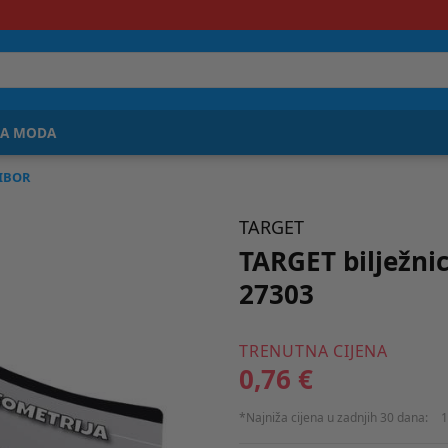
JA MODA
RIBOR
TARGET
TARGET bilježni
27303
TRENUTNA CIJENA
0,76 €
*Najniža cijena u zadnjih 30 dana:
1