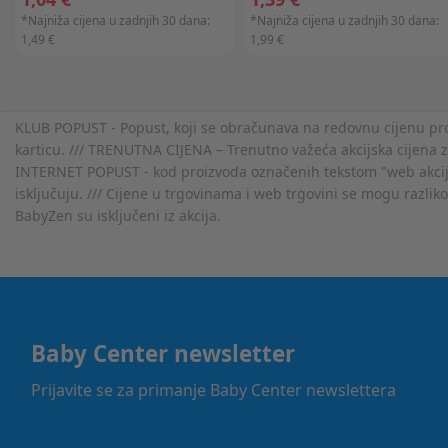
*Najniža cijena u zadnjih 30 dana:
*Najniža cijena u zadnjih 30 dana:
1,49 €
1,99 €
KLUB POPUST - Popust, koji se obračunava na redovnu cijenu proiz
karticu. /// TRENUTNA CIJENA – Trenutno važeća akcijska cijena 
INTERNET POPUST - kod proizvoda označenih tekstom "web akcija" 
isključuju. /// Cijene u trgovinama i web trgovini se mogu razlik
BabyZen su isključeni iz akcija.
Baby Center newsletter
Prijavite se za primanje Baby Center newslettera