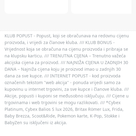
KLUB POPUST - Popust, koji se obračunava na redovnu cijenu
proizvoda, i vrijedi za članove kluba. /// KLUB BONUS -
Vrijednost koja se obračuna na cijenu proizvoda i pribraja se
na klupsku karticu. /// TRENUTNA CIJENA – Trenutno važeća
akcijska cijena za proizvod. /// NAJNIŽA CIJENA U ZADNJIH 30
DANA – Najniža cijena koju je proizvod imao u zadnjih 30
dana za sve kupce. /// INTERNET POPUST - kod proizvoda
označenih tekstom "web akcija" - ponuda vrijedi samo za
kupovinu u internet trgovini, za sve kupce i članove kluba. ///
Akcije, popusti i kuponi se međusobno isključuju. /// Cijene u
trgovinama i web trgovini se mogu razlikovati. /// *Cybex
Platinum, Cybex Balios S lux 2026, Britax Römer Lux, Frida,
Baby Brezza, Scoot&Ride, Pokemon karte, K-Pop, Stokke i
BabyZen su isključeni iz akcija.