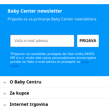
Baby Center newsletter
Prijavite se za primanje Baby Center newslettera
PRIJAVA
*Prijavom na newsletter pristajete da Vam tvrtka AKIDS
HR d.o.o. može slati razne personalizirane komercijalne
poruke na Vašu e-mail adresu te pristajete na
opće
uvjete
.
O Baby Centru
Za kupce
Internet trgovina