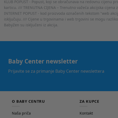
KLUB POPUST - Popust, koji se obračunava na redovnu cijenu proiz
karticu. /// TRENUTNA CIJENA – Trenutno važeća akcijska cijena 
INTERNET POPUST - kod proizvoda označenih tekstom "web akcija" 
isključuju. /// Cijene u trgovinama i web trgovini se mogu razlik
BabyZen su isključeni iz akcija.
Baby Center newsletter
Prijavite se za primanje Baby Center newslettera
O BABY CENTRU
ZA KUPCE
Naša priča
Kontakt