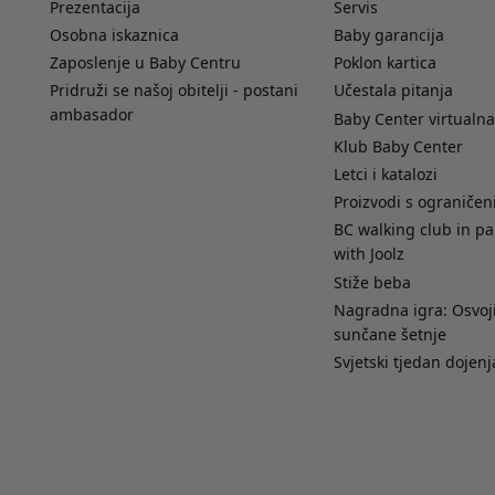
Prezentacija
Servis
Osobna iskaznica
Baby garancija
Zaposlenje u Baby Centru
Poklon kartica
Pridruži se našoj obitelji - postani
Učestala pitanja
ambasador
Baby Center virtualna
Klub Baby Center
Letci i katalozi
Proizvodi s ograniče
BC walking club in pa
with Joolz
Stiže beba
Nagradna igra: Osvoji
sunčane šetnje
Svjetski tjedan dojenj