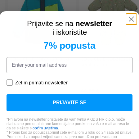
Prijavite se na
newsletter
i iskoristite
7% popusta
COOL CLUB
COB2912333 ski
COOL CLUB
COB3102216 sk
jakna
kombinezon
Želim primati newsletter
27,49 €
44,99 €
*Najniža cijena u zadnjih 30 dana:
PRIJAVITE SE
38,49 €
*Prijavom na newsletter pristajete da vam tvrtka AKIDS HR d.o.o. može
slati razne personalizirane komercijalne poruke na vašu e-mail adresu te
da se slažete s
općim uvjetima
.
* Promo kod za popust zaprimit ćete e-mailom u roku od 24 sata od prijave.
Promo kod za popust vrijedi samo za prvu narudžbu proizvoda po