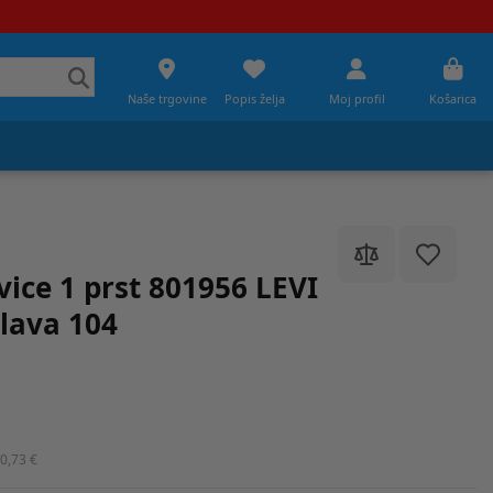
Naše trgovine
Popis želja
Moj profil
Košarica
vice 1 prst 801956 LEVI
lava 104
0,73 €