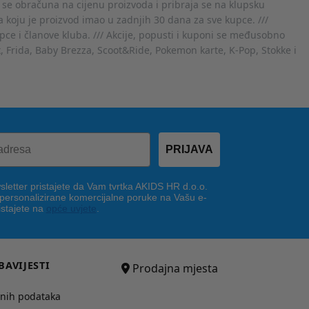
 se obračuna na cijenu proizvoda i pribraja se na klupsku
 koju je proizvod imao u zadnjih 30 dana za sve kupce. ///
ce i članove kluba. /// Akcije, popusti i kuponi se međusobno
x, Frida, Baby Brezza, Scoot&Ride, Pokemon karte, K-Pop, Stokke i
PRIJAVA
letter pristajete da Vam tvrtka AKIDS HR d.o.o.
 personalizirane komercijalne poruke na Vašu e-
istajete na
opće uvjete
.
BAVIJESTI
Prodajna mjesta
bnih podataka