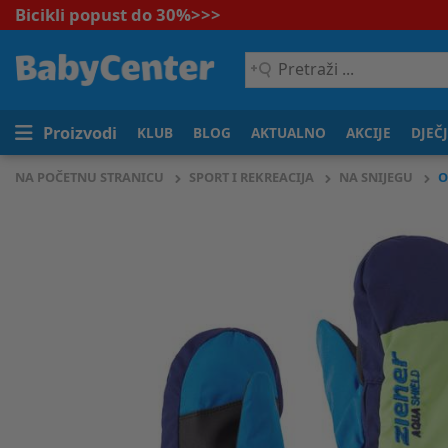
Bicikli popust do 30%
>>>
Pretraži
...
Proizvodi
KLUB
BLOG
AKTUALNO
AKCIJE
DJEČ
NA POČETNU STRANICU
SPORT I REKREACIJA
NA SNIJEGU
O