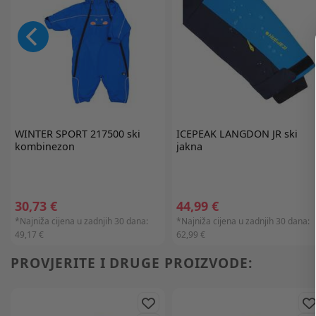
WINTER SPORT
217500 ski
ICEPEAK
LANGDON JR ski
kombinezon
jakna
30,73 €
44,99 €
*Najniža cijena u zadnjih 30 dana:
*Najniža cijena u zadnjih 30 dana:
49,17 €
62,99 €
PROVJERITE I DRUGE PROIZVODE: