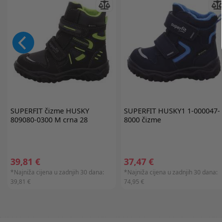
SUPERFIT
čizme HUSKY
SUPERFIT
HUSKY1 1-000047-
809080-0300 M crna 28
8000 čizme
39,81 €
37,47 €
*Najniža cijena u zadnjih 30 dana:
*Najniža cijena u zadnjih 30 dana:
39,81 €
74,95 €