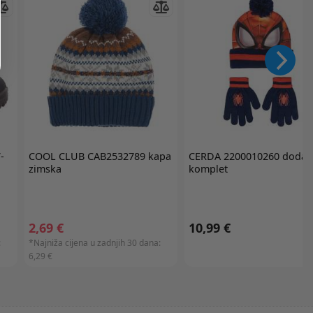
-
COOL CLUB
CAB2532789 kapa
CERDA
2200010260 dodac
zimska
komplet
2,69 €
10,99 €
:
*Najniža cijena u zadnjih 30 dana:
6,29 €