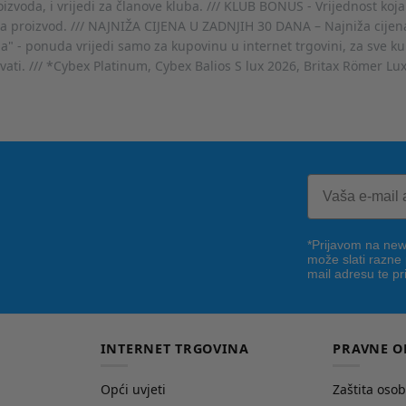
voda, i vrijedi za članove kluba. /// KLUB BONUS - Vrijednost koja
za proizvod. /// NAJNIŽA CIJENA U ZADNJIH 30 DANA – Najniža cijena
- ponuda vrijedi samo za kupovinu u internet trgovini, za sve kup
ovati. /// *Cybex Platinum, Cybex Balios S lux 2026, Britax Römer Lu
*Prijavom na news
može slati razne
mail adresu te pr
INTERNET TRGOVINA
PRAVNE O
Opći uvjeti
Zaštita oso