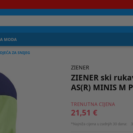
JA MODA
DJEĆA ZA SNIJEG
ZIENER
ZIENER ski ruka
AS(R) MINIS M P
TRENUTNA CIJENA
21,51 €
*Najniža cijena u zadnjih 30 dana:
3