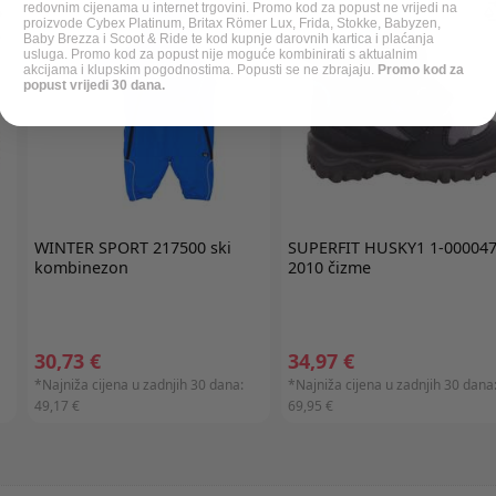
redovnim cijenama u internet trgovini. Promo kod za popust ne vrijedi na
proizvode Cybex Platinum, Britax Römer Lux, Frida, Stokke, Babyzen,
Baby Brezza i Scoot & Ride te kod kupnje darovnih kartica i plaćanja
usluga. Promo kod za popust nije moguće kombinirati s aktualnim
akcijama i klupskim pogodnostima. Popusti se ne zbrajaju.
Promo kod za
popust vrijedi 30 dana.
WINTER SPORT
217500 ski
SUPERFIT
HUSKY1 1-000047
kombinezon
2010 čizme
30,73 €
34,97 €
*Najniža cijena u zadnjih 30 dana:
*Najniža cijena u zadnjih 30 dana
49,17 €
69,95 €