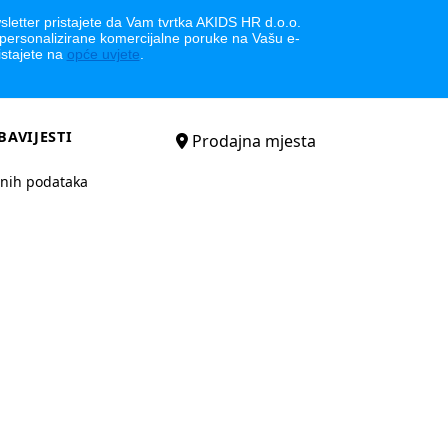
letter pristajete da Vam tvrtka AKIDS HR d.o.o.
 personalizirane komercijalne poruke na Vašu e-
istajete na
opće uvjete
.
BAVIJESTI
Prodajna mjesta
bnih podataka