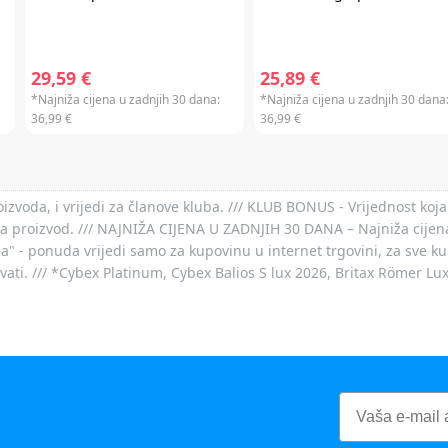
29,59 €
25,89 €
*Najniža cijena u zadnjih 30 dana:
*Najniža cijena u zadnjih 30 dana
36,99 €
36,99 €
voda, i vrijedi za članove kluba. /// KLUB BONUS - Vrijednost koja
za proizvod. /// NAJNIŽA CIJENA U ZADNJIH 30 DANA – Najniža cijena
- ponuda vrijedi samo za kupovinu u internet trgovini, za sve kup
ovati. /// *Cybex Platinum, Cybex Balios S lux 2026, Britax Römer Lu