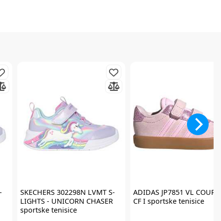
-
SKECHERS
302298N LVMT S-
ADIDAS
JP7851 VL COURT 
LIGHTS - UNICORN CHASER
CF I sportske tenisice
sportske tenisice