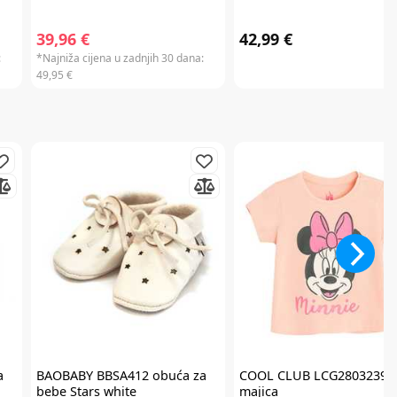
39,96 €
42,99 €
:
*Najniža cijena u zadnjih 30 dana:
49,95 €
a
BAOBABY
BBSA412 obuća za
COOL CLUB
LCG2803239
bebe Stars white
majica