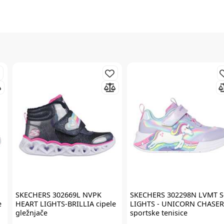
Prijavite se na
newsletter
i iskoristite
7% popusta
Želim primati newsletter
SKECHERS
302669L NVPK
SKECHERS
302298N LVMT S
e
HEART LIGHTS-BRILLIA cipele
LIGHTS - UNICORN CHASER
gležnjače
sportske tenisice
PRIJAVITE SE