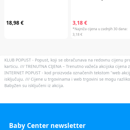
18,98 €
3,18 €
*Najniža cijena u zadnjih 30 dana:
3,18 €
KLUB POPUST - Popust, koji se obračunava na redovnu cijenu proiz
karticu. /// TRENUTNA CIJENA – Trenutno važeća akcijska cijena 
INTERNET POPUST - kod proizvoda označenih tekstom "web akcija" 
isključuju. /// Cijene u trgovinama i web trgovini se mogu razlik
BabyZen su isključeni iz akcija.
Baby Center newsletter