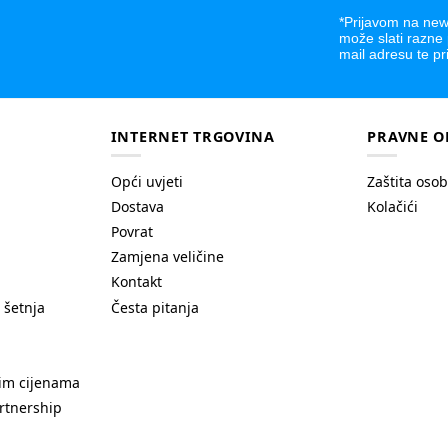
*Prijavom na news
može slati razne
mail adresu te pr
INTERNET TRGOVINA
PRAVNE O
Opći uvjeti
Zaštita oso
Dostava
Kolačići
Povrat
Zamjena veličine
Kontakt
 šetnja
Česta pitanja
nim cijenama
rtnership