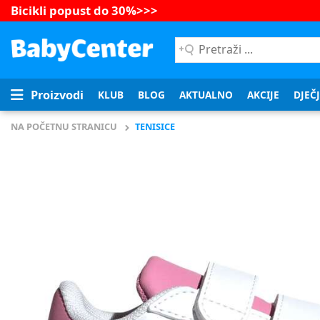
Bicikli popust do 30%
>>>
Pretraži
...
Proizvodi
KLUB
BLOG
AKTUALNO
AKCIJE
DJEČ
NA POČETNU STRANICU
TENISICE