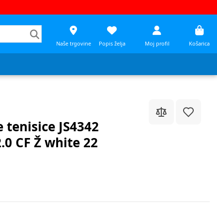
Naše trgovine
Popis želja
Moj profil
Košarica
 tenisice JS4342
0 CF Ž white 22