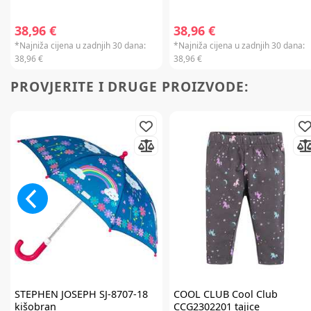
38,96 €
38,96 €
*Najniža cijena u zadnjih 30 dana:
*Najniža cijena u zadnjih 30 dana:
38,96 €
38,96 €
PROVJERITE I DRUGE PROIZVODE:
STEPHEN JOSEPH
SJ-8707-18
COOL CLUB
Cool Club
kišobran
CCG2302201 tajice