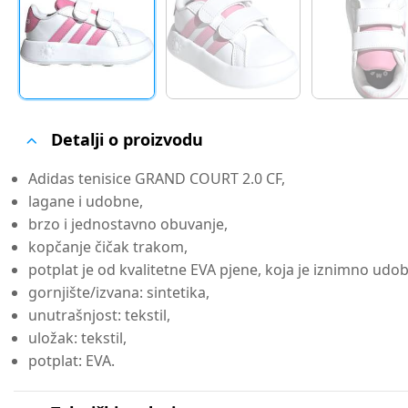
Detalji o proizvodu
Adidas tenisice GRAND COURT 2.0 CF,
lagane i udobne,
brzo i jednostavno obuvanje,
kopčanje čičak trakom,
potplat je od kvalitetne EVA pjene, koja je iznimno udo
gornjište/izvana: sintetika,
unutrašnjost: tekstil,
uložak: tekstil,
potplat: EVA.