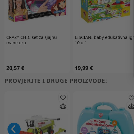
CRAZY CHIC
set za sjajnu
LISCIANI
baby edukativna ig
manikuru
10 u 1
20,57 €
19,99 €
PROVJERITE I DRUGE PROIZVODE: