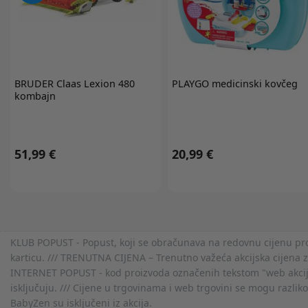
BRUDER
Claas Lexion 480
PLAYGO
medicinski kovčeg
kombajn
51,99 €
20,99 €
KLUB POPUST - Popust, koji se obračunava na redovnu cijenu proiz
karticu. /// TRENUTNA CIJENA – Trenutno važeća akcijska cijena 
INTERNET POPUST - kod proizvoda označenih tekstom "web akcija" 
isključuju. /// Cijene u trgovinama i web trgovini se mogu razlik
BabyZen su isključeni iz akcija.