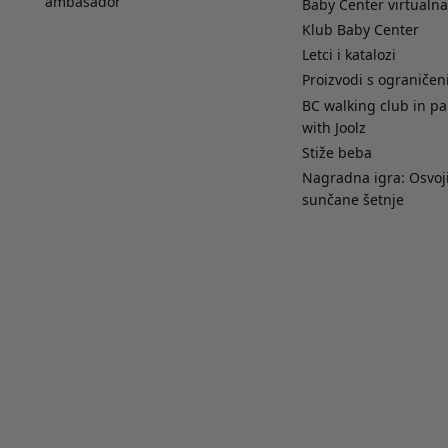
ambasador
Baby Center virtualna
Klub Baby Center
Letci i katalozi
Proizvodi s ograniče
BC walking club in pa
with Joolz
Stiže beba
Nagradna igra: Osvoji
sunčane šetnje