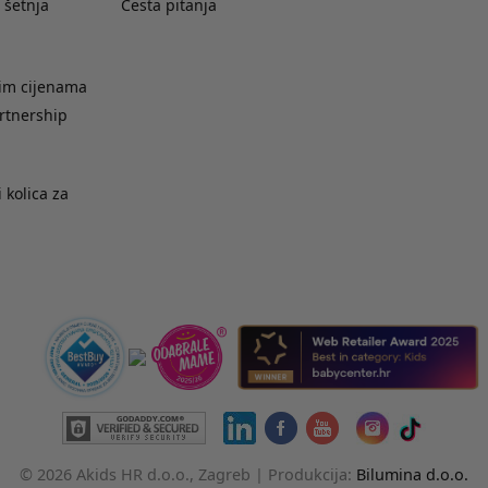
 šetnja
Česta pitanja
nim cijenama
rtnership
 kolica za
© 2026 Akids HR d.o.o., Zagreb |
Produkcija:
Bilumina d.o.o.