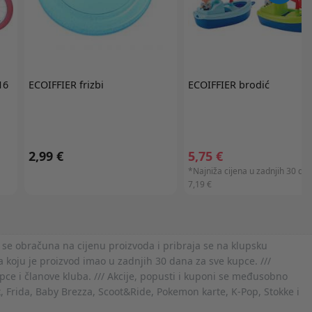
16
ECOIFFIER
frizbi
ECOIFFIER
brodić
2,99 €
5,75 €
*Najniža cijena u zadnjih 30 dan
7,19 €
 se obračuna na cijenu proizvoda i pribraja se na klupsku
 koju je proizvod imao u zadnjih 30 dana za sve kupce. ///
ce i članove kluba. /// Akcije, popusti i kuponi se međusobno
x, Frida, Baby Brezza, Scoot&Ride, Pokemon karte, K-Pop, Stokke i