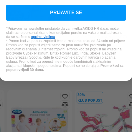
PRIJAVITE SE
*Prijavom na newsletter pristajete da vam tvrtka AKIDS HR d.o.o. može
slati razne personalizirane komercijalne poruke na vašu e-mail adresu te
ra
SYLVANIAN FAMILIES
pekara
VIGA
PolarB toranj 44070
da se slažete s
općim uvjetima
.
* Promo kod za popust zaprimit ćete e-mailom u roku od 24 sata od prijave.
5536
Promo kod za popust vrijedi samo za prvu narudžbu proizvoda po
redovnim cijenama u internet trgovini. Promo kod za popust ne vrijedi na
proizvode Cybex Platinum, Britax Römer Lux, Frida, Stokke, Babyzen,
Baby Brezza i Scoot & Ride te kod kupnje darovnih kartica i plaćanja
usluga. Promo kod za popust nije moguće kombinirati s aktualnim
27,19 €
13,99 €
akcijama i klupskim pogodnostima. Popusti se ne zbrajaju.
Promo kod za
33,99 €
popust vrijedi 30 dana.
30%
KLUB POPUST