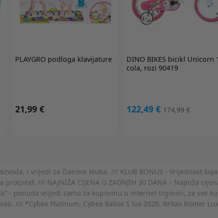
PLAYGRO
podloga klavijature
DINO BIKES
bicikl Unicorn 
cola, rozi 90419
21,99 €
122,49 €
174,99 €
voda, i vrijedi za članove kluba. /// KLUB BONUS - Vrijednost koja
za proizvod. /// NAJNIŽA CIJENA U ZADNJIH 30 DANA – Najniža cijena
- ponuda vrijedi samo za kupovinu u internet trgovini, za sve kup
ovati. /// *Cybex Platinum, Cybex Balios S lux 2026, Britax Römer Lu