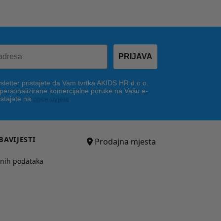
PRIJAVA
letter pristajete da Vam tvrtka AKIDS HR d.o.o.
 personalizirane komercijalne poruke na Vašu e-
istajete na
opće uvjete
.
BAVIJESTI
Prodajna mjesta
bnih podataka