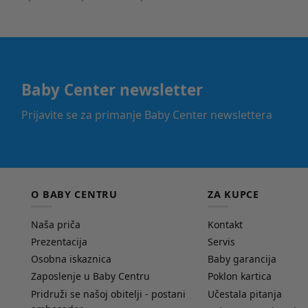
Baby Center newsletter
Prijavite se za primanje Baby Center newslettera
O BABY CENTRU
ZA KUPCE
Naša priča
Kontakt
Prezentacija
Servis
Osobna iskaznica
Baby garancija
Zaposlenje u Baby Centru
Poklon kartica
Pridruži se našoj obitelji - postani
Učestala pitanja