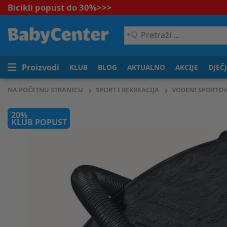
Bicikli popust do 30%
>>>
Pretraži
...
Proizvodi
KLUB
BLOG
AKTUALNO
AKCIJE
DJEČ
NA POČETNU STRANICU
SPORT I REKREACIJA
VODENI SPORTOV
20%
KLUB POPUST