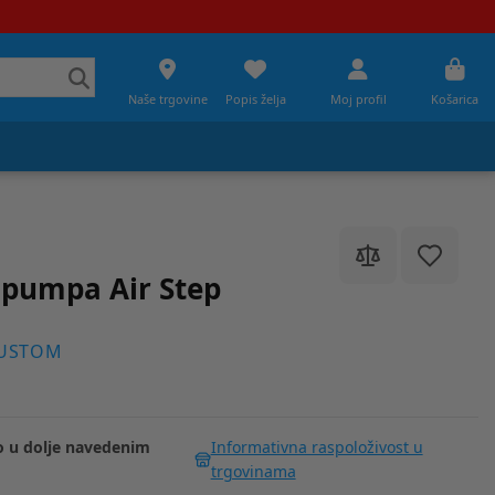
Naše trgovine
Popis želja
Moj profil
Košarica
pumpa Air Step
PUSTOM
 u dolje navedenim
Informativna raspoloživost u
trgovinama