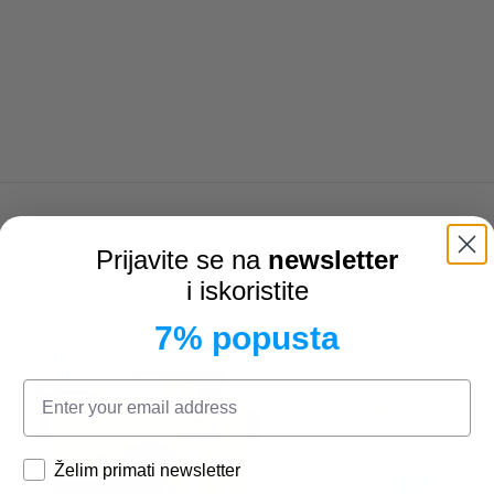
Prijavite se na
newsletter
i iskoristite
7% popusta
20%
KLUB POPUST
Želim primati newsletter