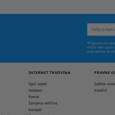
*Prijavom na news
može slati razne
mail adresu te pr
INTERNET TRGOVINA
PRAVNE O
Opći uvjeti
Zaštita oso
Dostava
Kolačići
Povrat
Zamjena veličine
Kontakt