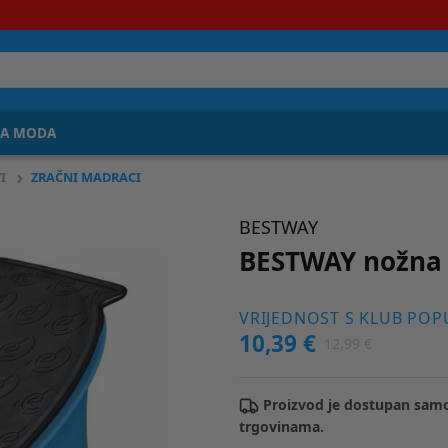
JA MODA
I
ZRAČNI MADRACI
BESTWAY
BESTWAY nožna 
VRIJEDNOST S KLUB PO
10,39 €
12,99 €
Proizvod je dostupan samo
trgovinama.