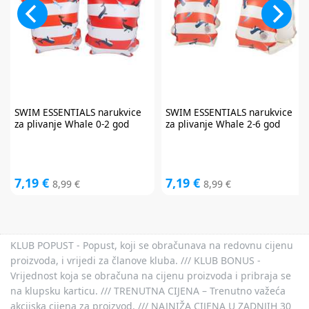
SWIM ESSENTIALS
narukvice
SWIM ESSENTIALS
narukvice
za plivanje Whale 0-2 god
za plivanje Whale 2-6 god
7,19 €
7,19 €
8,99 €
8,99 €
KLUB POPUST - Popust, koji se obračunava na redovnu cijenu
proizvoda, i vrijedi za članove kluba. /// KLUB BONUS -
Vrijednost koja se obračuna na cijenu proizvoda i pribraja se
na klupsku karticu. /// TRENUTNA CIJENA – Trenutno važeća
akcijska cijena za proizvod. /// NAJNIŽA CIJENA U ZADNJIH 30