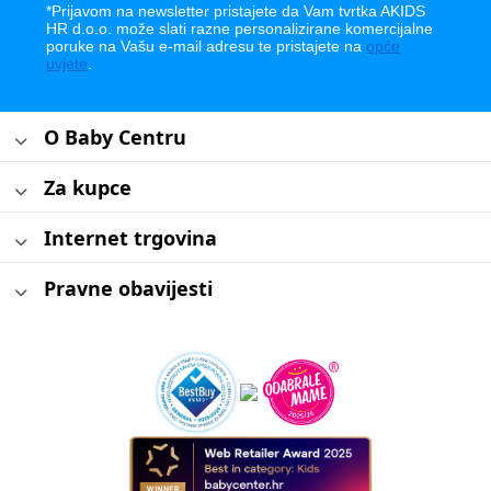
*Prijavom na newsletter pristajete da Vam tvrtka AKIDS
HR d.o.o. može slati razne personalizirane komercijalne
poruke na Vašu e-mail adresu te pristajete na
opće
uvjete
.
O Baby Centru
Za kupce
Internet trgovina
Pravne obavijesti