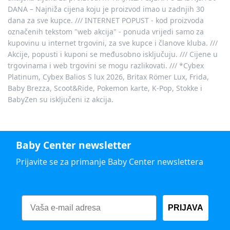
DANA – Najniža cijena koju je proizvod imao u zadnjih 30
dana za sve kupce. /// INTERNET POPUST - kod proizvoda
označenih tekstom "web akcija" - ponuda vrijedi samo za
kupovinu u internet trgovini, za sve kupce i članove kluba. ///
Akcije, popusti i kuponi se međusobno isključuju. /// Cijene u
trgovinama i web trgovini se mogu razlikovati. /// *Cybex
Platinum, Cybex Balios S lux 2026, Britax Römer Lux, Frida,
Baby Brezza, Scoot&Ride, Pokemon karte, K-Pop, Stokke i
BabyZen su isključeni iz akcija.
Baby Center newsletter
Prijavite se za primanje Baby Center newslettera
PRIJAVA