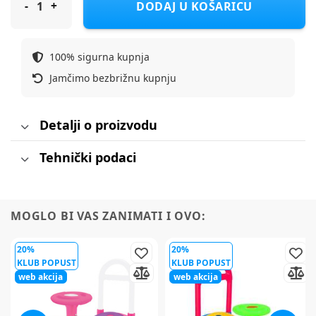
DODAJ U KOŠARICU
100% sigurna kupnja
Jamčimo bezbrižnu kupnju
Detalji o proizvodu
Tehnički podaci
MOGLO BI VAS ZANIMATI I OVO:
20%
20%
KLUB POPUST
KLUB POPUST
web akcija
web akcija