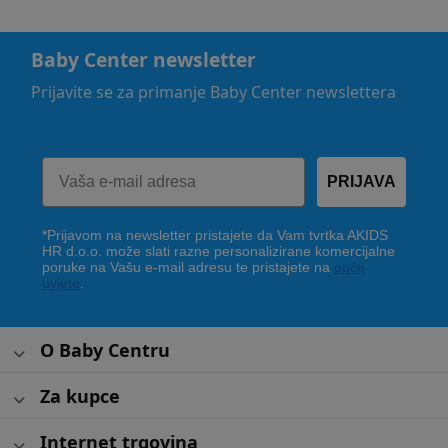
Baby Center newsletter
Prijavite se za primanje Baby Center newslettera
PRIJAVA
*Prijavom na newsletter pristajete da Vam tvrtka AKIDS
HR d.o.o. može slati razne personalizirane komercijalne
poruke na Vašu e-mail adresu te pristajete na
opće
uvjete
.
O Baby Centru
Za kupce
Internet trgovina