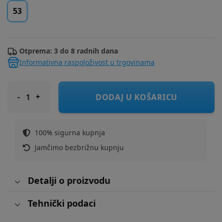
53
Otprema: 3 do 8 radnih dana
Informativna raspoloživost u trgovinama
CERDA kapa šilt 2200010441 Ž Roza 53
DODAJ U KOŠARICU
100% sigurna kupnja
Jamčimo bezbrižnu kupnju
Detalji o proizvodu
Tehnički podaci