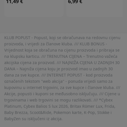
11,49 €
6,99 €
KLUB POPUST - Popust, koji se obračunava na redovnu cijenu
proizvoda, i vrijedi za članove kluba. /// KLUB BONUS -
Vrijednost koja se obračuna na cijenu proizvoda i pribraja se
na klupsku karticu. /// TRENUTNA CIJENA – Trenutno važeća
akcijska cijena za proizvod. /// NAJNIŽA CIJENA U ZADNJIH 30
DANA – Najniža cijena koju je proizvod imao u zadnjih 30
dana za sve kupce. /// INTERNET POPUST - kod proizvoda
označenih tekstom "web akcija" - ponuda vrijedi samo za
kupovinu u internet trgovini, za sve kupce i članove kluba. ///
Akcije, popusti i kuponi se međusobno isključuju. /// Cijene u
trgovinama i web trgovini se mogu razlikovati. /// *Cybex
Platinum, Cybex Balios S lux 2026, Britax Römer Lux, Frida,
Baby Brezza, Scoot&Ride, Pokemon karte, K-Pop, Stokke i
BabyZen su isključeni iz akcija.