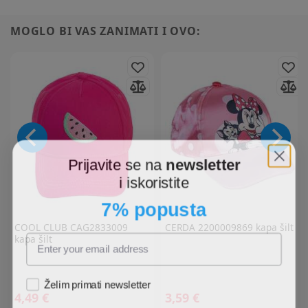
MOGLO BI VAS ZANIMATI I OVO:
Prijavite se na
newsletter
i iskoristite
7% popusta
COOL CLUB
CAG2833009
CERDA
2200009869 kapa šilt
kapa šilt
Želim primati newsletter
4,49 €
3,59 €