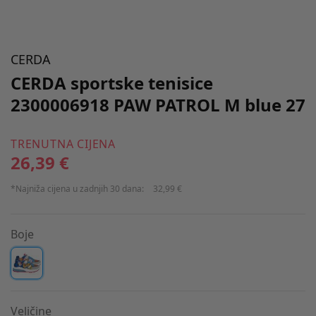
CERDA
CERDA sportske tenisice
2300006918 PAW PATROL M blue 27
TRENUTNA CIJENA
26,39 €
*Najniža cijena u zadnjih 30 dana:
32,99 €
Boje
Veličine