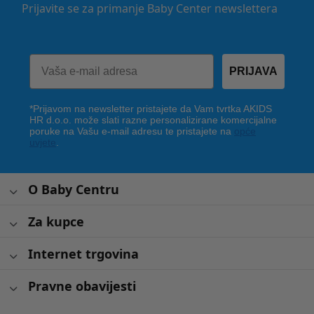
Prijavite se za primanje Baby Center newslettera
PRIJAVA
*Prijavom na newsletter pristajete da Vam tvrtka AKIDS
HR d.o.o. može slati razne personalizirane komercijalne
poruke na Vašu e-mail adresu te pristajete na
opće
uvjete
.
O Baby Centru
Za kupce
Internet trgovina
Pravne obavijesti