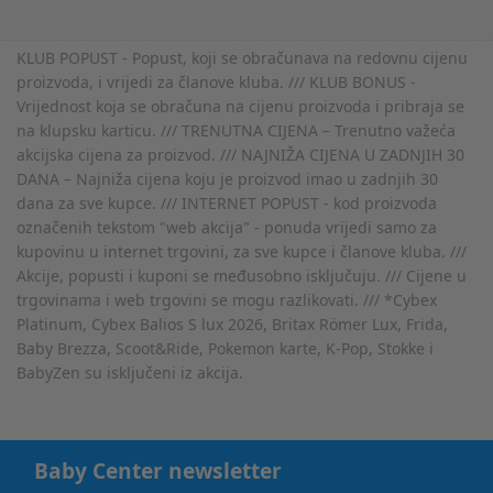
KLUB POPUST - Popust, koji se obračunava na redovnu cijenu
proizvoda, i vrijedi za članove kluba. /// KLUB BONUS -
Vrijednost koja se obračuna na cijenu proizvoda i pribraja se
na klupsku karticu. /// TRENUTNA CIJENA – Trenutno važeća
akcijska cijena za proizvod. /// NAJNIŽA CIJENA U ZADNJIH 30
DANA – Najniža cijena koju je proizvod imao u zadnjih 30
dana za sve kupce. /// INTERNET POPUST - kod proizvoda
označenih tekstom "web akcija" - ponuda vrijedi samo za
kupovinu u internet trgovini, za sve kupce i članove kluba. ///
Akcije, popusti i kuponi se međusobno isključuju. /// Cijene u
trgovinama i web trgovini se mogu razlikovati. /// *Cybex
Platinum, Cybex Balios S lux 2026, Britax Römer Lux, Frida,
Baby Brezza, Scoot&Ride, Pokemon karte, K-Pop, Stokke i
BabyZen su isključeni iz akcija.
Baby Center newsletter