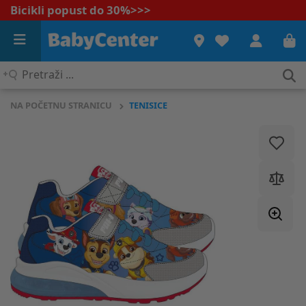
Bicikli popust do 30%
>>>
Pretraži
...
NA POČETNU STRANICU
TENISICE