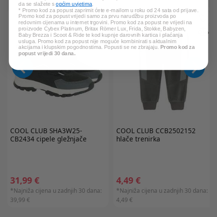
da se slažete s
općim uvjetima
.
* Promo kod za popust zaprimit ćete e-mailom u roku od 24 sata od prijave.
Promo kod za popust vrijedi samo za prvu narudžbu proizvoda po
redovnim cijenama u internet trgovini. Promo kod za popust ne vrijedi na
proizvode Cybex Platinum, Britax Römer Lux, Frida, Stokke, Babyzen,
Baby Brezza i Scoot & Ride te kod kupnje darovnih kartica i plaćanja
usluga. Promo kod za popust nije moguće kombinirati s aktualnim
akcijama i klupskim pogodnostima. Popusti se ne zbrajaju.
Promo kod za
popust vrijedi 30 dana.
COOL CLUB
SHA3W25-
COOL CLUB
CCB2502152
CB2434 cipele gležnjače
hlače trenirka
31,99 €
4,49 €
*Najniža cijena u zadnjih 30 dana:
*Najniža cijena u zadnjih 30 dana:
39,99 €
4,49 €