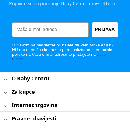
Prijavite se za primanje Baby Center newslettera
PRIJAVA
*Prijavom na newsletter pristajete da Vam tvrtka AKIDS
HR d.o.o. može slati razne personalizirane komercijalne
poruke na Vašu e-mail adresu te pristajete na
opće
uvjete
.
O Baby Centru
Za kupce
Internet trgovina
Pravne obavijesti