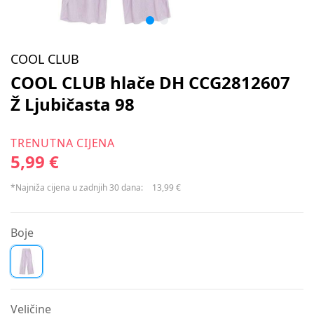
COOL CLUB
COOL CLUB hlače DH CCG2812607
Ž Ljubičasta 98
TRENUTNA CIJENA
5,99 €
*Najniža cijena u zadnjih 30 dana:
13,99 €
Boje
Veličine