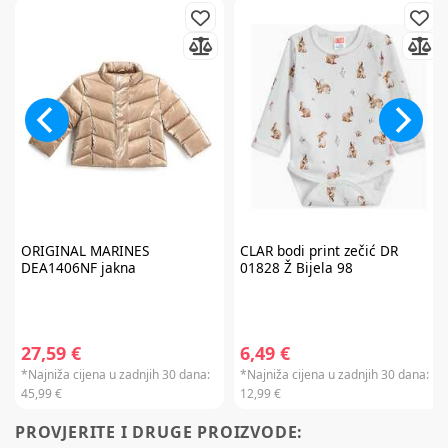
Prijavite se na
newsletter
i iskoristite
ORIGINAL MARINES
CLAR
bodi print zečić DR
7% popusta
DEA1406NF jakna
01828 Ž Bijela 98
27,59 €
6,49 €
*Najniža cijena u zadnjih 30 dana:
*Najniža cijena u zadnjih 30 dana:
Želim primati newsletter
45,99 €
12,99 €
PROVJERITE I DRUGE PROIZVODE:
PRIJAVITE SE