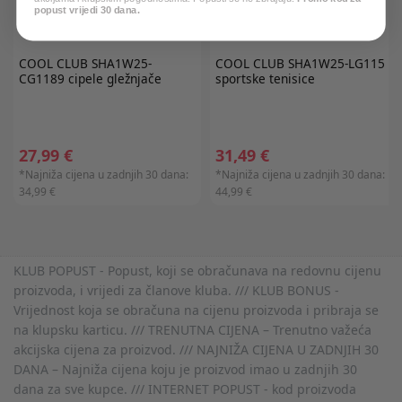
popust vrijedi 30 dana.
COOL CLUB
SHA1W25-
COOL CLUB
SHA1W25-LG115
CG1189 cipele gležnjače
sportske tenisice
27,99 €
31,49 €
*Najniža cijena u zadnjih 30 dana:
*Najniža cijena u zadnjih 30 dana:
34,99 €
44,99 €
KLUB POPUST - Popust, koji se obračunava na redovnu cijenu
proizvoda, i vrijedi za članove kluba. /// KLUB BONUS -
Vrijednost koja se obračuna na cijenu proizvoda i pribraja se
na klupsku karticu. /// TRENUTNA CIJENA – Trenutno važeća
akcijska cijena za proizvod. /// NAJNIŽA CIJENA U ZADNJIH 30
DANA – Najniža cijena koju je proizvod imao u zadnjih 30
dana za sve kupce. /// INTERNET POPUST - kod proizvoda