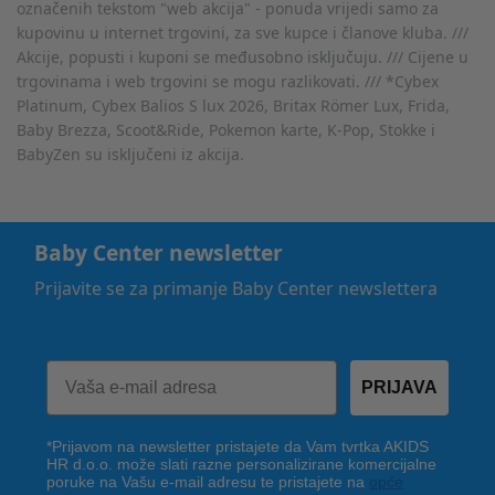
označenih tekstom "web akcija" - ponuda vrijedi samo za
kupovinu u internet trgovini, za sve kupce i članove kluba. ///
Akcije, popusti i kuponi se međusobno isključuju. /// Cijene u
trgovinama i web trgovini se mogu razlikovati. /// *Cybex
Platinum, Cybex Balios S lux 2026, Britax Römer Lux, Frida,
Baby Brezza, Scoot&Ride, Pokemon karte, K-Pop, Stokke i
BabyZen su isključeni iz akcija.
Baby Center newsletter
Prijavite se za primanje Baby Center newslettera
PRIJAVA
*Prijavom na newsletter pristajete da Vam tvrtka AKIDS
HR d.o.o. može slati razne personalizirane komercijalne
poruke na Vašu e-mail adresu te pristajete na
opće