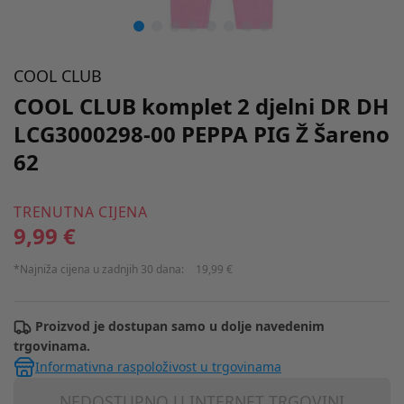
COOL CLUB
COOL CLUB komplet 2 djelni DR DH
LCG3000298-00 PEPPA PIG Ž Šareno
62
TRENUTNA CIJENA
9,99 €
*Najniža cijena u zadnjih 30 dana:
19,99 €
Proizvod je dostupan samo u dolje navedenim
trgovinama.
Informativna raspoloživost u trgovinama
NEDOSTUPNO U INTERNET TRGOVINI