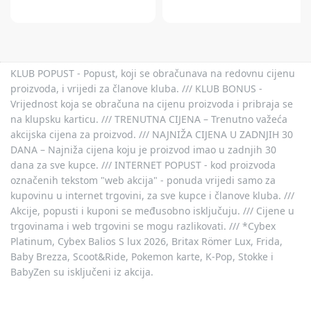
KLUB POPUST - Popust, koji se obračunava na redovnu cijenu
proizvoda, i vrijedi za članove kluba. /// KLUB BONUS -
Vrijednost koja se obračuna na cijenu proizvoda i pribraja se
na klupsku karticu. /// TRENUTNA CIJENA – Trenutno važeća
akcijska cijena za proizvod. /// NAJNIŽA CIJENA U ZADNJIH 30
DANA – Najniža cijena koju je proizvod imao u zadnjih 30
dana za sve kupce. /// INTERNET POPUST - kod proizvoda
označenih tekstom "web akcija" - ponuda vrijedi samo za
kupovinu u internet trgovini, za sve kupce i članove kluba. ///
Akcije, popusti i kuponi se međusobno isključuju. /// Cijene u
trgovinama i web trgovini se mogu razlikovati. /// *Cybex
Platinum, Cybex Balios S lux 2026, Britax Römer Lux, Frida,
Baby Brezza, Scoot&Ride, Pokemon karte, K-Pop, Stokke i
BabyZen su isključeni iz akcija.