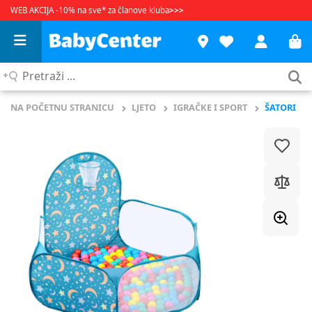
WEB AKCIJA -10% na sve* za članove kluba
>>>
Pretraži
...
NA POČETNU STRANICU
LJETO
IGRAČKE I SPORT
ŠATORI