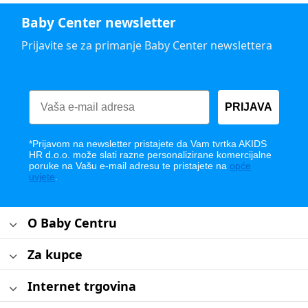
Baby Center newsletter
Prijavite se za primanje Baby Center newslettera
PRIJAVA
*Prijavom na newsletter pristajete da Vam tvrtka AKIDS
HR d.o.o. može slati razne personalizirane komercijalne
poruke na Vašu e-mail adresu te pristajete na
opće
uvjete
.
O Baby Centru
Za kupce
Internet trgovina