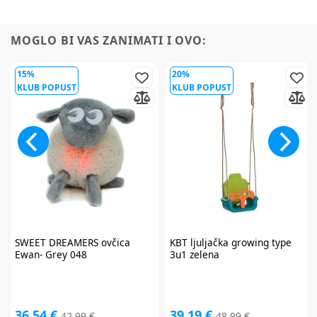
MOGLO BI VAS ZANIMATI I OVO:
15%
20%
KLUB POPUST
KLUB POPUST
SWEET DREAMERS
ovčica
KBT
ljuljačka growing type
Ewan- Grey 048
3u1 zelena
Prijavite se na
newsletter
i iskoristite
36,54 €
39,19 €
42,99 €
48,99 €