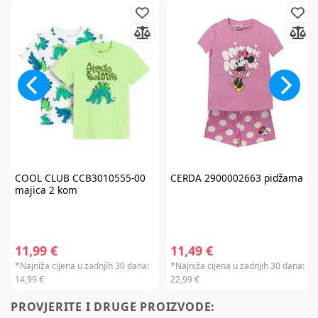
Prijavite se na
newsletter
i iskoristite
7% popusta
COOL CLUB
CCB3010555-00
CERDA
2900002663 pidžama
majica 2 kom
Želim primati newsletter
11,99 €
11,49 €
*Najniža cijena u zadnjih 30 dana:
*Najniža cijena u zadnjih 30 dana:
14,99 €
22,99 €
PRIJAVITE SE
PROVJERITE I DRUGE PROIZVODE:
*Prijavom na newsletter pristajete da vam tvrtka AKIDS HR d.o.o. može