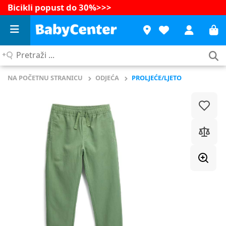
Bicikli popust do 30%
>>>
Pretraži
...
NA POČETNU STRANICU
ODJEĆA
PROLJEĆE/LJETO