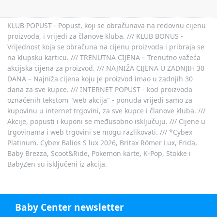
KLUB POPUST - Popust, koji se obračunava na redovnu cijenu
proizvoda, i vrijedi za članove kluba. /// KLUB BONUS -
Vrijednost koja se obračuna na cijenu proizvoda i pribraja se
na klupsku karticu. /// TRENUTNA CIJENA – Trenutno važeća
akcijska cijena za proizvod. /// NAJNIŽA CIJENA U ZADNJIH 30
DANA – Najniža cijena koju je proizvod imao u zadnjih 30
dana za sve kupce. /// INTERNET POPUST - kod proizvoda
označenih tekstom "web akcija" - ponuda vrijedi samo za
kupovinu u internet trgovini, za sve kupce i članove kluba. ///
Akcije, popusti i kuponi se međusobno isključuju. /// Cijene u
trgovinama i web trgovini se mogu razlikovati. /// *Cybex
Platinum, Cybex Balios S lux 2026, Britax Römer Lux, Frida,
Baby Brezza, Scoot&Ride, Pokemon karte, K-Pop, Stokke i
BabyZen su isključeni iz akcija.
Baby Center newsletter