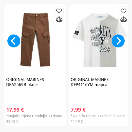
slati razne personalizirane komercijalne poruke na vašu e-mail adresu te
da se slažete s
općim uvjetima
.
* Promo kod za popust zaprimit ćete e-mailom u roku od 24 sata od prijave.
Promo kod za popust vrijedi samo za prvu narudžbu proizvoda po
redovnim cijenama u internet trgovini. Promo kod za popust ne vrijedi na
proizvode Cybex Platinum, Britax Römer Lux, Frida, Stokke, Babyzen,
Baby Brezza i Scoot & Ride te kod kupnje darovnih kartica i plaćanja
usluga. Promo kod za popust nije moguće kombinirati s aktualnim
akcijama i klupskim pogodnostima. Popusti se ne zbrajaju.
Promo kod za
popust vrijedi 30 dana.
ORIGINAL MARINES
ORIGINAL MARINES
DEA2569B hlače
DFP4116YM majica
17,99 €
7,99 €
*Najniža cijena u zadnjih 30 dana:
*Najniža cijena u zadnjih 30 dana:
25,19 €
11,19 €