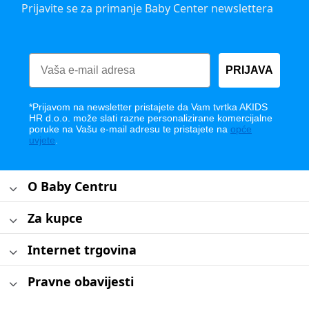
Prijavite se za primanje Baby Center newslettera
PRIJAVA
*Prijavom na newsletter pristajete da Vam tvrtka AKIDS
HR d.o.o. može slati razne personalizirane komercijalne
poruke na Vašu e-mail adresu te pristajete na
opće
uvjete
.
O Baby Centru
Za kupce
Internet trgovina
Pravne obavijesti