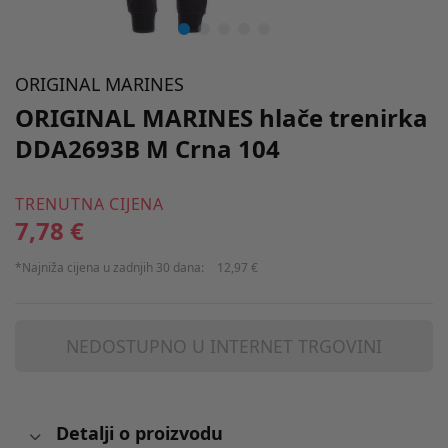
ORIGINAL MARINES
ORIGINAL MARINES hlače trenirka
DDA2693B M Crna 104
TRENUTNA CIJENA
7,78 €
*Najniža cijena u zadnjih 30 dana:
12,97 €
NEDOSTUPNO U INTERNET TRGOVINI
Detalji o proizvodu