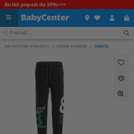
Bicikli popust do 30%
>>>
Pretraži
...
NA POČETNU STRANICU
ZADNJI KOMADI
ODJEĆA