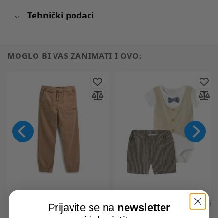
Tehnički podaci
MOGLO BI VAS ZANIMATI I OVO:
ORIGINAL MARINES
NAME IT
13242932
DEA2636B hlače
NBMHELMAR komplet 2 djelni
Prijavite se na
newsletter