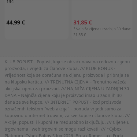
134
44,99 €
31,85 €
*Najniža cijena u zadnjih 30 dana:
31,85 €
KLUB POPUST - Popust, koji se obračunava na redovnu cijenu
proizvoda, i vrijedi za članove kluba. /// KLUB BONUS -
Vrijednost koja se obračuna na cijenu proizvoda i pribraja se
na klupsku karticu. /// TRENUTNA CIJENA – Trenutno važeća
akcijska cijena za proizvod. /// NAJNIŽA CIJENA U ZADNJIH 30
DANA – Najniža cijena koju je proizvod imao u zadnjih 30
dana za sve kupce. /// INTERNET POPUST - kod proizvoda
označenih tekstom "web akcija" - ponuda vrijedi samo za
kupovinu u internet trgovini, za sve kupce i članove kluba. ///
Akcije, popusti i kuponi se međusobno isključuju. /// Cijene u
trgovinama i web trgovini se mogu razlikovati. /// *Cybex
Platinum, Cybex Balios S lux 2026, Britax Römer Lux, Frida,