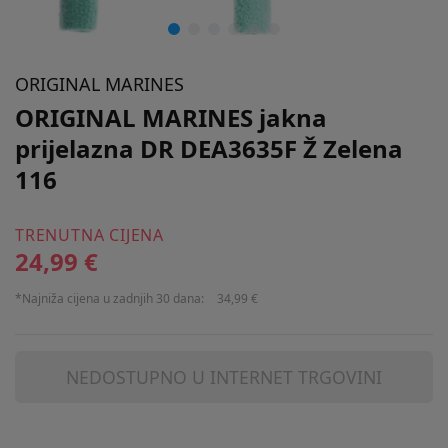
ORIGINAL MARINES
ORIGINAL MARINES jakna
prijelazna DR DEA3635F Ž Zelena
116
TRENUTNA CIJENA
24,99 €
*Najniža cijena u zadnjih 30 dana:
34,99 €
NEDOSTUPNO U INTERNET TRGOVINI