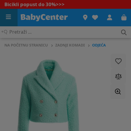
Bicikli popust do 30%
>>>
Pretraži
...
NA POČETNU STRANICU
ZADNJI KOMADI
ODJEĆA