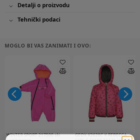
Detalji o proizvodu
Tehnički podaci
MOGLO BI VAS ZANIMATI I OVO:
WINTER SPORT
217500 ski
GEOX
K2620C K REBECCA