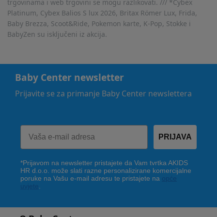
trgovinama i web trgovini se mogu razlikovati. /// *Cybex
Platinum, Cybex Balios S lux 2026, Britax Römer Lux, Frida,
Baby Brezza, Scoot&Ride, Pokemon karte, K-Pop, Stokke i
BabyZen su isključeni iz akcija.
Baby Center newsletter
Prijavite se za primanje Baby Center newslettera
PRIJAVA
*Prijavom na newsletter pristajete da Vam tvrtka AKIDS
HR d.o.o. može slati razne personalizirane komercijalne
poruke na Vašu e-mail adresu te pristajete na
opće
uvjete
.