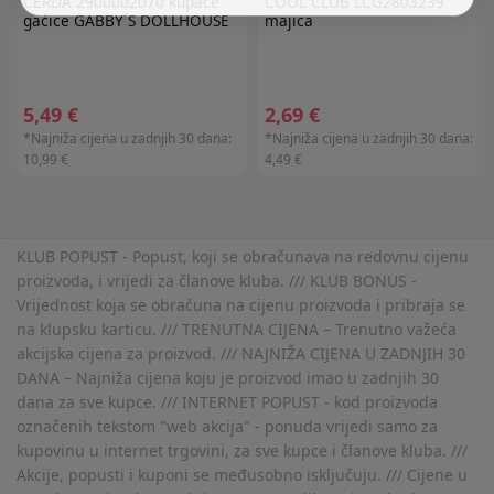
CERDA
2900002070 kupaće
COOL CLUB
LCG2803239
gaćice GABBY´S DOLLHOUSE
majica
5,49 €
2,69 €
*Najniža cijena u zadnjih 30 dana:
*Najniža cijena u zadnjih 30 dana:
10,99 €
4,49 €
KLUB POPUST - Popust, koji se obračunava na redovnu cijenu
proizvoda, i vrijedi za članove kluba. /// KLUB BONUS -
Vrijednost koja se obračuna na cijenu proizvoda i pribraja se
na klupsku karticu. /// TRENUTNA CIJENA – Trenutno važeća
akcijska cijena za proizvod. /// NAJNIŽA CIJENA U ZADNJIH 30
DANA – Najniža cijena koju je proizvod imao u zadnjih 30
dana za sve kupce. /// INTERNET POPUST - kod proizvoda
označenih tekstom "web akcija" - ponuda vrijedi samo za
kupovinu u internet trgovini, za sve kupce i članove kluba. ///
Akcije, popusti i kuponi se međusobno isključuju. /// Cijene u