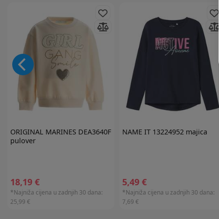
ORIGINAL MARINES
DEA3640F
NAME IT
13224952 majica
pulover
18,19 €
5,49 €
*Najniža cijena u zadnjih 30 dana:
*Najniža cijena u zadnjih 30 dana:
25,99 €
7,69 €