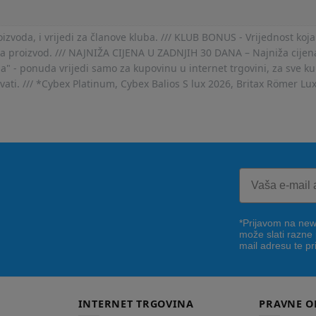
voda, i vrijedi za članove kluba. /// KLUB BONUS - Vrijednost koja
za proizvod. /// NAJNIŽA CIJENA U ZADNJIH 30 DANA – Najniža cijena
- ponuda vrijedi samo za kupovinu u internet trgovini, za sve kup
ovati. /// *Cybex Platinum, Cybex Balios S lux 2026, Britax Römer Lu
*Prijavom na news
može slati razne
mail adresu te pr
INTERNET TRGOVINA
PRAVNE O