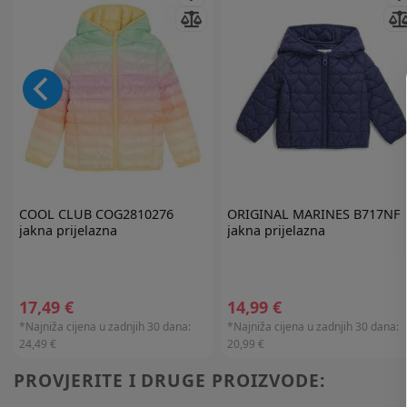
COOL CLUB
COG2810276
ORIGINAL MARINES
B717NF
jakna prijelazna
jakna prijelazna
17,49 €
14,99 €
*Najniža cijena u zadnjih 30 dana:
*Najniža cijena u zadnjih 30 dana:
24,49 €
20,99 €
PROVJERITE I DRUGE PROIZVODE: