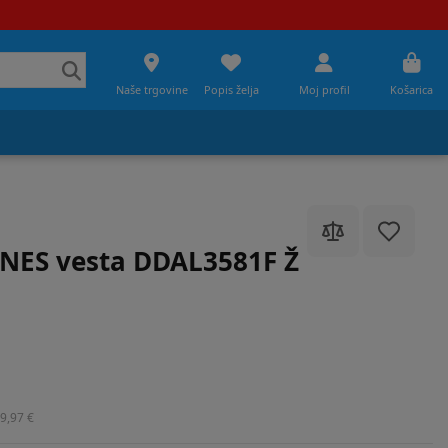
Naše trgovine
Popis želja
Moj profil
Košarica
NES vesta DDAL3581F Ž
9,97 €