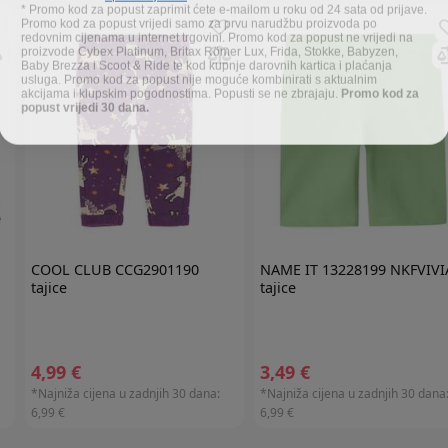
* Promo kod za popust zaprimit ćete e-mailom u roku od 24 sata od prijave.
Promo kod za popust vrijedi samo za prvu narudžbu proizvoda po
redovnim cijenama u internet trgovini. Promo kod za popust ne vrijedi na
proizvode Cybex Platinum, Britax Römer Lux, Frida, Stokke, Babyzen,
Baby Brezza i Scoot & Ride te kod kupnje darovnih kartica i plaćanja
usluga. Promo kod za popust nije moguće kombinirati s aktualnim
akcijama i klupskim pogodnostima. Popusti se ne zbrajaju.
Promo kod za
popust vrijedi 30 dana.
COOL CLUB
CCG2901190
NAME IT
13228199 NKFVIV
tajice
tajice
4,99 €
3,49 €
*Najniža cijena u zadnjih 30 dana:
*Najniža cijena u zadnjih 30 dana
6,99 €
6,99 €