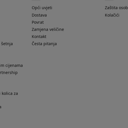
Opći uvjeti
Zaštita oso
Dostava
Kolačići
Povrat
Zamjena veličine
Kontakt
 šetnja
Česta pitanja
nim cijenama
rtnership
 kolica za
a