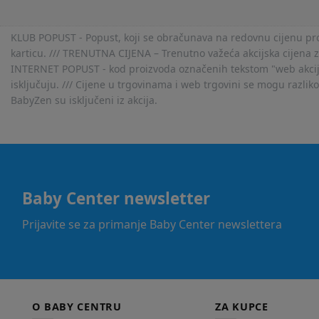
KLUB POPUST - Popust, koji se obračunava na redovnu cijenu proiz
karticu. /// TRENUTNA CIJENA – Trenutno važeća akcijska cijena 
INTERNET POPUST - kod proizvoda označenih tekstom "web akcija" 
isključuju. /// Cijene u trgovinama i web trgovini se mogu razlik
BabyZen su isključeni iz akcija.
Baby Center newsletter
Prijavite se za primanje Baby Center newslettera
O BABY CENTRU
ZA KUPCE