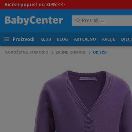
Bicikli popust do 30%
>>>
Pretraži
...
Proizvodi
KLUB
BLOG
AKTUALNO
AKCIJE
DJEČ
NA POČETNU STRANICU
ZADNJI KOMADI
ODJEĆA