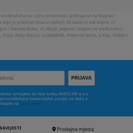
 se obračuna na cijenu proizvoda i pribraja se na klupsku
 koju je proizvod imao u zadnjih 30 dana za sve kupce. ///
ce i članove kluba. /// Akcije, popusti i kuponi se međusobno
x, Frida, Baby Brezza, Scoot&Ride, Pokemon karte, K-Pop, Stokke i
PRIJAVA
letter pristajete da Vam tvrtka AKIDS HR d.o.o.
 personalizirane komercijalne poruke na Vašu e-
istajete na
opće uvjete
.
BAVIJESTI
Prodajna mjesta