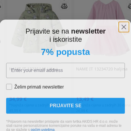
Prijavite se na
newsletter
i iskoristite
7% popusta
NAME IT
13231148 jakna
NAME IT
13234720 haljina
Želim primati newsletter
34,99 €
13,49 €
PRIJAVITE SE
*Najniža cijena u zadnjih 30 dana:
*Najniža cijena u zadnjih 30 dana
49,99 €
26,99 €
*Prijavom na newsletter pristajete da vam tvrtka AKIDS HR d.o.o. može
slati razne personalizirane komercijalne poruke na vašu e-mail adresu te
da se slažete s
općim uvjetima
.