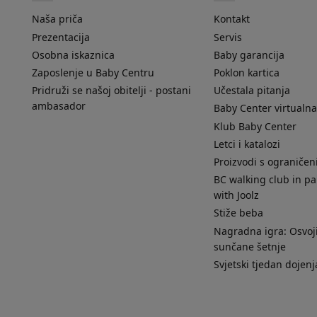
Naša priča
Kontakt
Prezentacija
Servis
Osobna iskaznica
Baby garancija
Zaposlenje u Baby Centru
Poklon kartica
Pridruži se našoj obitelji - postani
Učestala pitanja
ambasador
Baby Center virtualna
Klub Baby Center
Letci i katalozi
Proizvodi s ograniče
BC walking club in pa
with Joolz
Stiže beba
Nagradna igra: Osvoji
sunčane šetnje
Svjetski tjedan dojenj