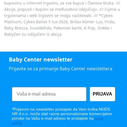
kupovinu u internet trgovini, za sve kupce i članove kluba. ///
Akcije, popusti i kuponi se međusobno isključuju. /// Cijene u
trgovinama i web trgovini se mogu razlikovati. /// *Cybex
Platinum, Cybex Balios S lux 2026, Britax Römer Lux, Frida,
Baby Brezza, Scoot&Ride, Pokemon karte, K-Pop, Stokke i
BabyZen su isključeni iz akcija.
Baby Center newsletter
Prijavite se za primanje Baby Center newslettera
PRIJAVA
*Prijavom na newsletter pristajete da Vam tvrtka AKIDS
HR d.o.o. može slati razne personalizirane komercijalne
poruke na Vašu e-mail adresu te pristajete na
opće
uvjete
.