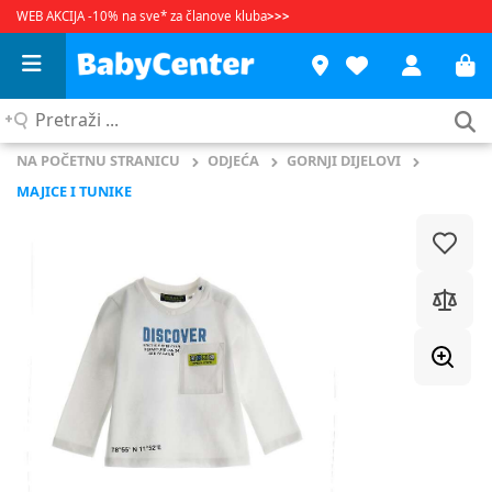
WEB AKCIJA -10% na sve* za članove kluba
>>>
Pretraži
...
NA POČETNU STRANICU
ODJEĆA
GORNJI DIJELOVI
MAJICE I TUNIKE