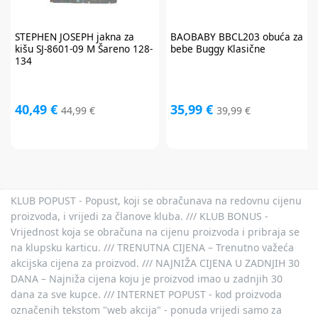
popust vrijedi 30 dana.
STEPHEN JOSEPH
jakna za
BAOBABY
BBCL203 obuća za
kišu SJ-8601-09 M Šareno 128-
bebe Buggy Klasične
134
40,49 €
35,99 €
44,99 €
39,99 €
KLUB POPUST - Popust, koji se obračunava na redovnu cijenu
proizvoda, i vrijedi za članove kluba. /// KLUB BONUS -
Vrijednost koja se obračuna na cijenu proizvoda i pribraja se
na klupsku karticu. /// TRENUTNA CIJENA – Trenutno važeća
akcijska cijena za proizvod. /// NAJNIŽA CIJENA U ZADNJIH 30
DANA – Najniža cijena koju je proizvod imao u zadnjih 30
dana za sve kupce. /// INTERNET POPUST - kod proizvoda
označenih tekstom "web akcija" - ponuda vrijedi samo za