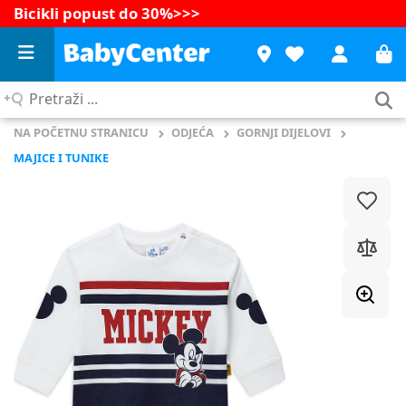
Bicikli popust do 30%
>>>
Pretraži
...
NA POČETNU STRANICU
ODJEĆA
GORNJI DIJELOVI
MAJICE I TUNIKE