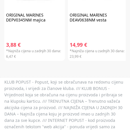
ORIGINAL MARINES
ORIGINAL MARINES
DEPV0345NM majica
DEAV0638NM vesta
3,88 €
14,99 €
*Najniža cijena u zadnjih 30 dana:
*Najniža cijena u zadnjih 30 dana:
6,47 €
23,99 €
KLUB POPUST - Popust, koji se obračunava na redovnu cijenu
proizvoda, i vrijedi za članove kluba. /// KLUB BONUS -
Vrijednost koja se obračuna na cijenu proizvoda i pribraja se
na klupsku karticu. /// TRENUTNA CIJENA – Trenutno važeća
akcijska cijena za proizvod. /// NAJNIŽA CIJENA U ZADNJIH 30
DANA – Najniža cijena koju je proizvod imao u zadnjih 30
dana za sve kupce. /// INTERNET POPUST - kod proizvoda
označenih tekstom "web akcija" - ponuda vrijedi samo za