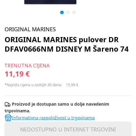
ORIGINAL MARINES
ORIGINAL MARINES pulover DR
DFAV0666NM DISNEY M Šareno 74
TRENUTNA CIJENA
11,19 €
*Najniža cijena u zadnjih 30 dana:
15,99 €
Proizvod je dostupan samo u dolje navedenim
trgovinama.
Informativna raspoloživost u trgovinama
NEDOSTUPNO U INTERNET TRGOVINI