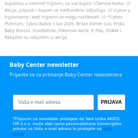
kupovinu u internet trgovini, za sve kupce i članove kluba. ///
Akcije, popusti i kuponi se međusobno isključuju. /// Cijene u
trgovinama i web trgovini se mogu razlikovati. /// *Cybex
Platinum, Cybex Balios S lux 2026, Britax Römer Lux, Frida,
Baby Brezza, Scoot&Ride, Pokemon karte, K-Pop, Stokke i
BabyZen su isključeni iz akcija.
Baby Center newsletter
Prijavite se za primanje Baby Center newslettera
PRIJAVA
*Prijavom na newsletter pristajete da Vam tvrtka AKIDS
HR d.o.o. može slati razne personalizirane komercijalne
poruke na Vašu e-mail adresu te pristajete na
opće
uvjete
.