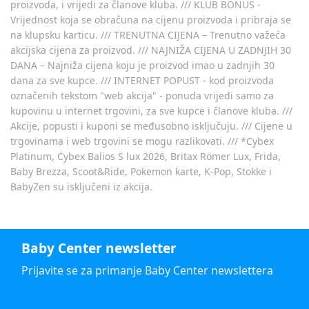
proizvoda, i vrijedi za članove kluba. /// KLUB BONUS -
Vrijednost koja se obračuna na cijenu proizvoda i pribraja se
na klupsku karticu. /// TRENUTNA CIJENA – Trenutno važeća
akcijska cijena za proizvod. /// NAJNIŽA CIJENA U ZADNJIH 30
DANA – Najniža cijena koju je proizvod imao u zadnjih 30
dana za sve kupce. /// INTERNET POPUST - kod proizvoda
označenih tekstom "web akcija" - ponuda vrijedi samo za
kupovinu u internet trgovini, za sve kupce i članove kluba. ///
Akcije, popusti i kuponi se međusobno isključuju. /// Cijene u
trgovinama i web trgovini se mogu razlikovati. /// *Cybex
Platinum, Cybex Balios S lux 2026, Britax Römer Lux, Frida,
Baby Brezza, Scoot&Ride, Pokemon karte, K-Pop, Stokke i
BabyZen su isključeni iz akcija.
Baby Center newsletter
Prijavite se za primanje Baby Center newslettera