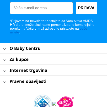
PRIJAVA
*Prijavom na newsletter pristajete da Vam tvrtka AKIDS
HR d.o.o. može slati razne personalizirane komercijalne
poruke na Vašu e-mail adresu te pristajete na
opće
uvjete
.
O Baby Centru
Za kupce
Internet trgovina
Pravne obavijesti