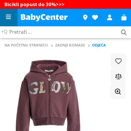
Bicikli popust do 30%
>>>
Pretraži
...
NA POČETNU STRANICU
ZADNJI KOMADI
ODJEĆA