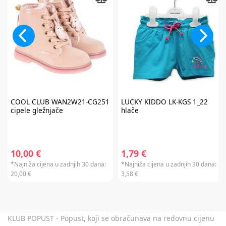
Promo kod za popust vrijedi samo za prvu narudžbu proizvoda po
redovnim cijenama u internet trgovini. Promo kod za popust ne vrijedi na
proizvode Cybex Platinum, Britax Römer Lux, Frida, Stokke, Babyzen,
Baby Brezza i Scoot & Ride te kod kupnje darovnih kartica i plaćanja
usluga. Promo kod za popust nije moguće kombinirati s aktualnim
akcijama i klupskim pogodnostima. Popusti se ne zbrajaju.
Promo kod za
popust vrijedi 30 dana.
COOL CLUB
WAN2W21-CG251
LUCKY KIDDO
LK-KGS 1_22
cipele gležnjače
hlače
10,00 €
1,79 €
*Najniža cijena u zadnjih 30 dana:
*Najniža cijena u zadnjih 30 dana:
20,00 €
3,58 €
KLUB POPUST - Popust, koji se obračunava na redovnu cijenu