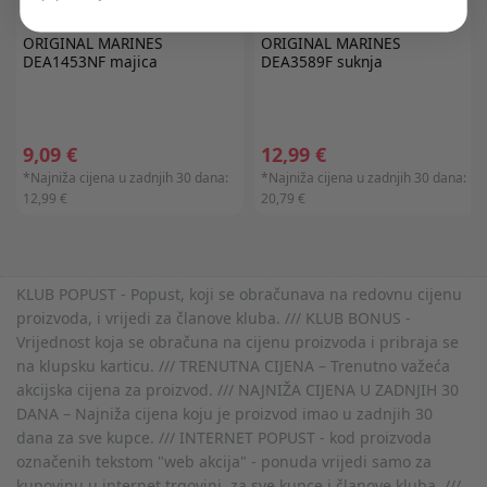
ORIGINAL MARINES
ORIGINAL MARINES
DEA1453NF majica
DEA3589F suknja
9,09 €
12,99 €
*Najniža cijena u zadnjih 30 dana:
*Najniža cijena u zadnjih 30 dana:
12,99 €
20,79 €
KLUB POPUST - Popust, koji se obračunava na redovnu cijenu
proizvoda, i vrijedi za članove kluba. /// KLUB BONUS -
Vrijednost koja se obračuna na cijenu proizvoda i pribraja se
na klupsku karticu. /// TRENUTNA CIJENA – Trenutno važeća
akcijska cijena za proizvod. /// NAJNIŽA CIJENA U ZADNJIH 30
DANA – Najniža cijena koju je proizvod imao u zadnjih 30
dana za sve kupce. /// INTERNET POPUST - kod proizvoda
označenih tekstom "web akcija" - ponuda vrijedi samo za
kupovinu u internet trgovini, za sve kupce i članove kluba. ///