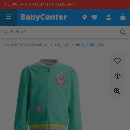
WEB AKCIJA -10% na sve* za članove kluba
>>>
Pretraži
...
NA POČETNU STRANICU
ODJEĆA
PROLJEĆE/LJETO