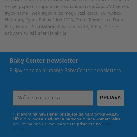
Akcije, popusti i kuponi se međusobno isključuju. /// Cijene u
trgovinama i web trgovini se mogu razlikovati. /// *Cybex
Platinum, Cybex Balios S lux 2026, Britax Römer Lux, Frida,
Baby Brezza, Scoot&Ride, Pokemon karte, K-Pop, Stokke i
BabyZen su isključeni iz akcija.
Baby Center newsletter
Prijavite se za primanje Baby Center newslettera
PRIJAVA
*Prijavom na newsletter pristajete da Vam tvrtka AKIDS
HR d.o.o. može slati razne personalizirane komercijalne
poruke na Vašu e-mail adresu te pristajete na
opće
uvjete
.