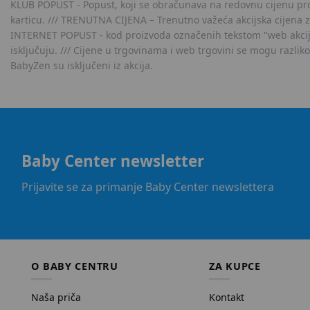
KLUB POPUST - Popust, koji se obračunava na redovnu cijenu proiz
karticu. /// TRENUTNA CIJENA – Trenutno važeća akcijska cijena 
INTERNET POPUST - kod proizvoda označenih tekstom "web akcija" 
isključuju. /// Cijene u trgovinama i web trgovini se mogu razlik
BabyZen su isključeni iz akcija.
Baby Center newsletter
Prijavite se za primanje Baby Center newslettera
O BABY CENTRU
ZA KUPCE
Naša priča
Kontakt