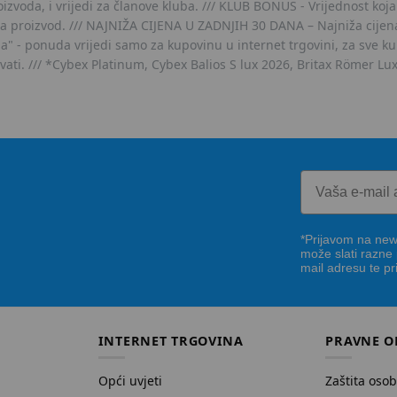
voda, i vrijedi za članove kluba. /// KLUB BONUS - Vrijednost koja
za proizvod. /// NAJNIŽA CIJENA U ZADNJIH 30 DANA – Najniža cijena
- ponuda vrijedi samo za kupovinu u internet trgovini, za sve kup
ovati. /// *Cybex Platinum, Cybex Balios S lux 2026, Britax Römer Lu
*Prijavom na news
može slati razne
mail adresu te pr
INTERNET TRGOVINA
PRAVNE O
Opći uvjeti
Zaštita oso