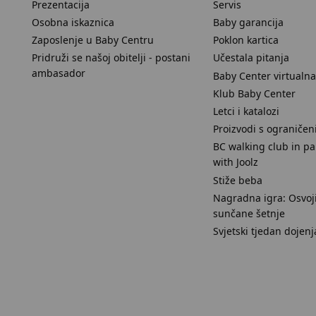
Prezentacija
Servis
Osobna iskaznica
Baby garancija
Zaposlenje u Baby Centru
Poklon kartica
Pridruži se našoj obitelji - postani
Učestala pitanja
ambasador
Baby Center virtualna
Klub Baby Center
Letci i katalozi
Proizvodi s ograniče
BC walking club in pa
with Joolz
Stiže beba
Nagradna igra: Osvoji
sunčane šetnje
Svjetski tjedan dojenj