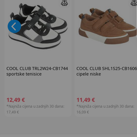
COOL CLUB
TRL2W24-CB1744
COOL CLUB
SHL1S25-CB1606
sportske tenisice
cipele niske
12,49 €
11,49 €
*Najniža cijena u zadnjih 30 dana:
*Najniža cijena u zadnjih 30 dana:
17,49 €
16,09 €