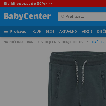
Bicikli popust do 30%
>>>
Pretraži
...
Proizvodi
KLUB
BLOG
AKTUALNO
AKCIJE
DJEČ
NA POČETNU STRANICU
ODJEĆA
DONJI DIJELOVI
HLAČE TR