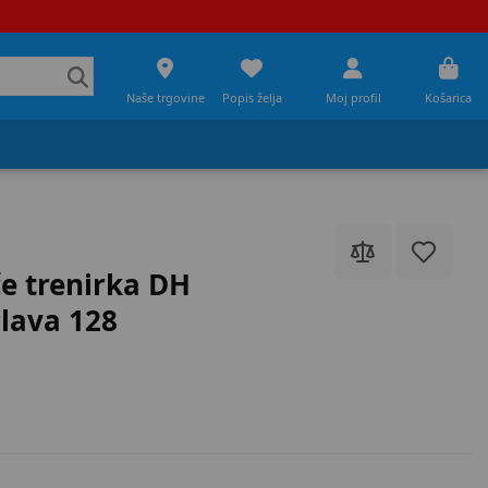
Naše trgovine
Popis želja
Moj profil
Košarica
e trenirka DH
lava 128