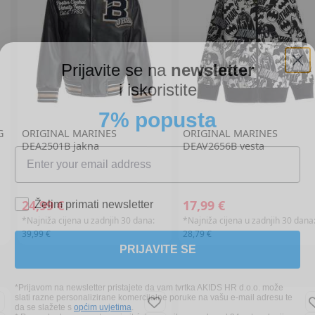
Prijavite se na
newsletter
i iskoristite
7% popusta
G
ORIGINAL MARINES
ORIGINAL MARINES
DEA2501B jakna
DEAV2656B vesta
Želim primati newsletter
24,99 €
17,99 €
*Najniža cijena u zadnjih 30 dana:
*Najniža cijena u zadnjih 30 dana
PRIJAVITE SE
39,99 €
28,79 €
*Prijavom na newsletter pristajete da vam tvrtka AKIDS HR d.o.o. može
slati razne personalizirane komercijalne poruke na vašu e-mail adresu te
da se slažete s
općim uvjetima
.
* Promo kod za popust zaprimit ćete e-mailom u roku od 24 sata od prijave.
Promo kod za popust vrijedi samo za prvu narudžbu proizvoda po