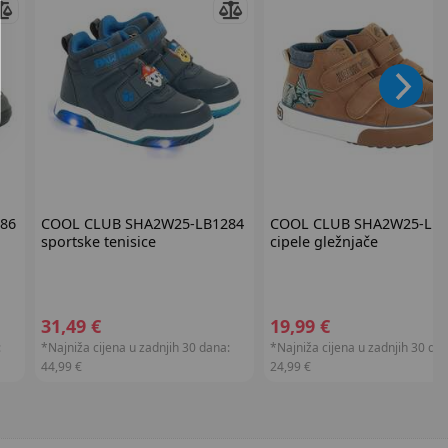
86
COOL CLUB
SHA2W25-LB1284
COOL CLUB
SHA2W25-LB1
sportske tenisice
cipele gležnjače
31,49 €
19,99 €
:
*Najniža cijena u zadnjih 30 dana:
*Najniža cijena u zadnjih 30 dan
44,99 €
24,99 €