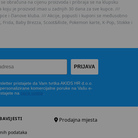
 se obračuna na cijenu proizvoda i pribraja se na klupsku
 koju je proizvod imao u zadnjih 30 dana za sve kupce. ///
ce i članove kluba. /// Akcije, popusti i kuponi se međusobno
x, Frida, Baby Brezza, Scoot&Ride, Pokemon karte, K-Pop, Stokke i
PRIJAVA
letter pristajete da Vam tvrtka AKIDS HR d.o.o.
 personalizirane komercijalne poruke na Vašu e-
istajete na
opće uvjete
.
BAVIJESTI
Prodajna mjesta
bnih podataka