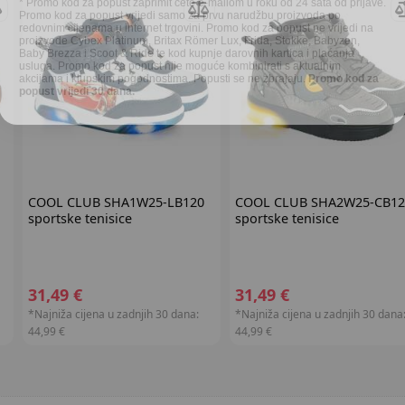
redovnim cijenama u internet trgovini. Promo kod za popust ne vrijedi na
proizvode Cybex Platinum, Britax Römer Lux, Frida, Stokke, Babyzen,
Baby Brezza i Scoot & Ride te kod kupnje darovnih kartica i plaćanja
usluga. Promo kod za popust nije moguće kombinirati s aktualnim
akcijama i klupskim pogodnostima. Popusti se ne zbrajaju.
Promo kod za
popust vrijedi 30 dana.
COOL CLUB
SHA1W25-LB120
COOL CLUB
SHA2W25-CB12
sportske tenisice
sportske tenisice
31,49 €
31,49 €
*Najniža cijena u zadnjih 30 dana:
*Najniža cijena u zadnjih 30 dana
44,99 €
44,99 €