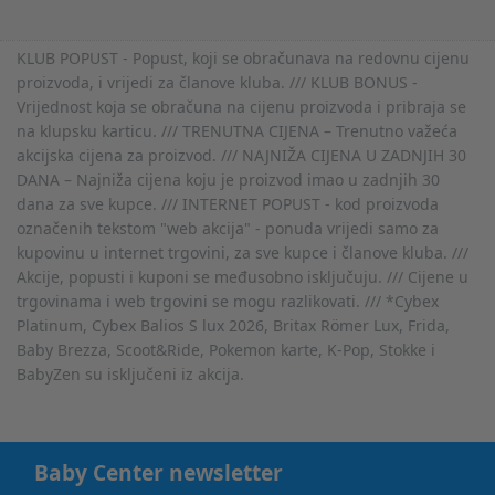
KLUB POPUST - Popust, koji se obračunava na redovnu cijenu
proizvoda, i vrijedi za članove kluba. /// KLUB BONUS -
Vrijednost koja se obračuna na cijenu proizvoda i pribraja se
na klupsku karticu. /// TRENUTNA CIJENA – Trenutno važeća
akcijska cijena za proizvod. /// NAJNIŽA CIJENA U ZADNJIH 30
DANA – Najniža cijena koju je proizvod imao u zadnjih 30
dana za sve kupce. /// INTERNET POPUST - kod proizvoda
označenih tekstom "web akcija" - ponuda vrijedi samo za
kupovinu u internet trgovini, za sve kupce i članove kluba. ///
Akcije, popusti i kuponi se međusobno isključuju. /// Cijene u
trgovinama i web trgovini se mogu razlikovati. /// *Cybex
Platinum, Cybex Balios S lux 2026, Britax Römer Lux, Frida,
Baby Brezza, Scoot&Ride, Pokemon karte, K-Pop, Stokke i
BabyZen su isključeni iz akcija.
Baby Center newsletter