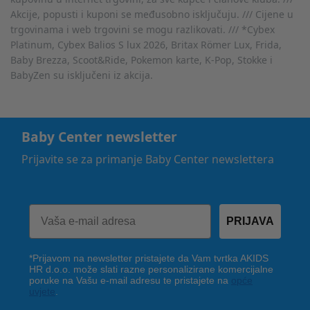
Akcije, popusti i kuponi se međusobno isključuju. /// Cijene u
trgovinama i web trgovini se mogu razlikovati. /// *Cybex
Platinum, Cybex Balios S lux 2026, Britax Römer Lux, Frida,
Baby Brezza, Scoot&Ride, Pokemon karte, K-Pop, Stokke i
BabyZen su isključeni iz akcija.
Baby Center newsletter
Prijavite se za primanje Baby Center newslettera
PRIJAVA
*Prijavom na newsletter pristajete da Vam tvrtka AKIDS
HR d.o.o. može slati razne personalizirane komercijalne
poruke na Vašu e-mail adresu te pristajete na
opće
uvjete
.