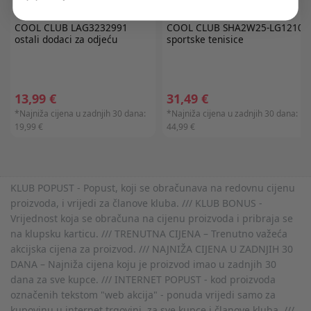
COOL CLUB
LAG3232991
COOL CLUB
SHA2W25-LG1210
ostali dodaci za odjeću
sportske tenisice
13,99 €
31,49 €
*Najniža cijena u zadnjih 30 dana:
*Najniža cijena u zadnjih 30 dana:
19,99 €
44,99 €
KLUB POPUST - Popust, koji se obračunava na redovnu cijenu
proizvoda, i vrijedi za članove kluba. /// KLUB BONUS -
Vrijednost koja se obračuna na cijenu proizvoda i pribraja se
na klupsku karticu. /// TRENUTNA CIJENA – Trenutno važeća
akcijska cijena za proizvod. /// NAJNIŽA CIJENA U ZADNJIH 30
DANA – Najniža cijena koju je proizvod imao u zadnjih 30
dana za sve kupce. /// INTERNET POPUST - kod proizvoda
označenih tekstom "web akcija" - ponuda vrijedi samo za
kupovinu u internet trgovini, za sve kupce i članove kluba. ///