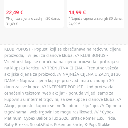
22,49 €
14,99 €
*Najniža cijena u zadnjih 30 dana:
*Najniža cijena u zadnjih 30 dana:
31,49 €
24,99 €
KLUB POPUST - Popust, koji se obračunava na redovnu cijenu
proizvoda, i vrijedi za članove kluba. /// KLUB BONUS -
Vrijednost koja se obračuna na cijenu proizvoda i pribraja se
na klupsku karticu. /// TRENUTNA CIJENA – Trenutno važeća
akcijska cijena za proizvod. /// NAJNIŽA CIJENA U ZADNJIH 30
DANA – Najniža cijena koju je proizvod imao u zadnjih 30
dana za sve kupce. /// INTERNET POPUST - kod proizvoda
označenih tekstom "web akcija" - ponuda vrijedi samo za
kupovinu u internet trgovini, za sve kupce i članove kluba. ///
Akcije, popusti i kuponi se međusobno isključuju. /// Cijene u
trgovinama i web trgovini se mogu razlikovati. /// *Cybex
Platinum, Cybex Balios S lux 2026, Britax Römer Lux, Frida,
Baby Brezza, Scoot&Ride, Pokemon karte, K-Pop, Stokke i