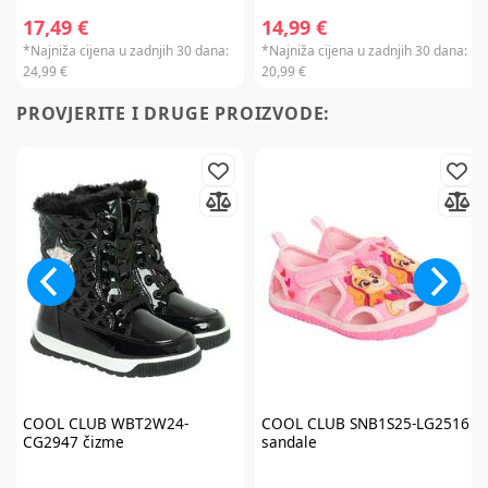
17,49 €
14,99 €
*Najniža cijena u zadnjih 30 dana:
*Najniža cijena u zadnjih 30 dana:
24,99 €
20,99 €
PROVJERITE I DRUGE PROIZVODE:
COOL CLUB
WBT2W24-
COOL CLUB
SNB1S25-LG2516
CG2947 čizme
sandale