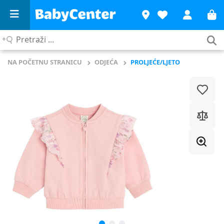
Pretraži
...
NA POČETNU STRANICU
ODJEĆA
PROLJEĆE/LJETO