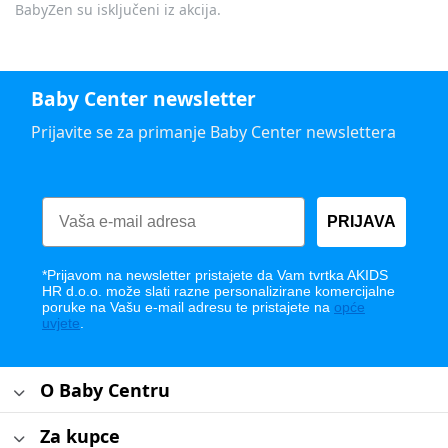
BabyZen su isključeni iz akcija.
Baby Center newsletter
Prijavite se za primanje Baby Center newslettera
PRIJAVA
*Prijavom na newsletter pristajete da Vam tvrtka AKIDS
HR d.o.o. može slati razne personalizirane komercijalne
poruke na Vašu e-mail adresu te pristajete na
opće
uvjete
.
O Baby Centru
Za kupce