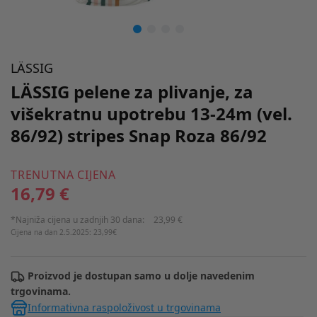
LÄSSIG
LÄSSIG pelene za plivanje, za
višekratnu upotrebu 13-24m (vel.
86/92) stripes Snap Roza 86/92
TRENUTNA CIJENA
16,79 €
*Najniža cijena u zadnjih 30 dana:
23,99 €
Cijena na dan 2.5.2025: 23,99€
Proizvod je dostupan samo u dolje navedenim
trgovinama.
Informativna raspoloživost u trgovinama