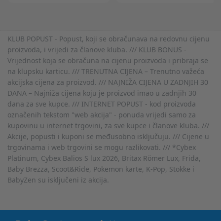
KLUB POPUST - Popust, koji se obračunava na redovnu cijenu
proizvoda, i vrijedi za članove kluba. /// KLUB BONUS -
Vrijednost koja se obračuna na cijenu proizvoda i pribraja se
na klupsku karticu. /// TRENUTNA CIJENA – Trenutno važeća
akcijska cijena za proizvod. /// NAJNIŽA CIJENA U ZADNJIH 30
DANA – Najniža cijena koju je proizvod imao u zadnjih 30
dana za sve kupce. /// INTERNET POPUST - kod proizvoda
označenih tekstom "web akcija" - ponuda vrijedi samo za
kupovinu u internet trgovini, za sve kupce i članove kluba. ///
Akcije, popusti i kuponi se međusobno isključuju. /// Cijene u
trgovinama i web trgovini se mogu razlikovati. /// *Cybex
Platinum, Cybex Balios S lux 2026, Britax Römer Lux, Frida,
Baby Brezza, Scoot&Ride, Pokemon karte, K-Pop, Stokke i
BabyZen su isključeni iz akcija.