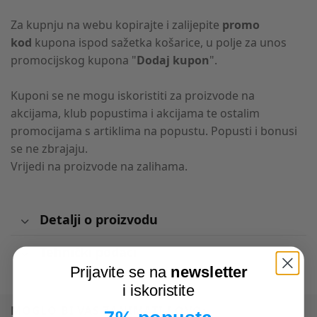
Za kupnju na webu kopirajte i zalijepite
promo
kod
kupona ispod sažetka košarice, u polje za unos
promocijskog kupona "
Dodaj kupon
".
Kuponi se ne mogu iskoristiti za proizvode na
akcijama, klub popustima i akcijama te ostalim
promocijama s artiklima na popustu. Popusti i bonusi
se ne zbrajaju.
Vrijedi na proizvode na zalihama.
Detalji o proizvodu
Tehnički podaci
Prijavite se na
newsletter
i iskoristite
MOGLO BI VAS ZANIMATI I OVO: