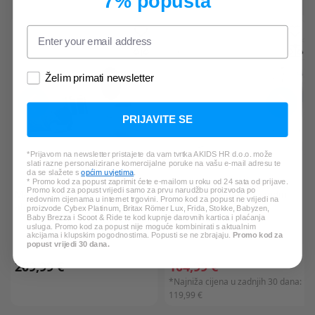
7% popusta
Želim primati newsletter
PRIJAVITE SE
*Prijavom na newsletter pristajete da vam tvrtka AKIDS HR d.o.o. može
slati razne personalizirane komercijalne poruke na vašu e-mail adresu te
da se slažete s
općim uvjetima
.
* Promo kod za popust zaprimit ćete e-mailom u roku od 24 sata od prijave.
Promo kod za popust vrijedi samo za prvu narudžbu proizvoda po
MAXI COSI
See2 Plus baby
AVENT
baby alarm - audio
redovnim cijenama u internet trgovini. Promo kod za popust ne vrijedi na
alarm - video
proizvode Cybex Platinum, Britax Römer Lux, Frida, Stokke, Babyzen,
Baby Brezza i Scoot & Ride te kod kupnje darovnih kartica i plaćanja
usluga. Promo kod za popust nije moguće kombinirati s aktualnim
akcijama i klupskim pogodnostima. Popusti se ne zbrajaju.
Promo kod za
popust vrijedi 30 dana.
209,99 €
104,99 €
*Najniža cijena u zadnjih 30 dana:
119,99 €