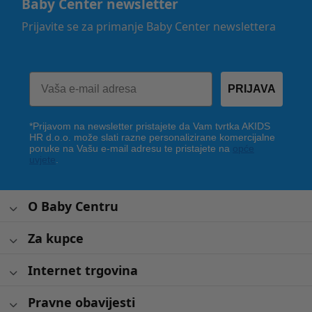
Baby Center newsletter
Prijavite se za primanje Baby Center newslettera
PRIJAVA
*Prijavom na newsletter pristajete da Vam tvrtka AKIDS
HR d.o.o. može slati razne personalizirane komercijalne
poruke na Vašu e-mail adresu te pristajete na
opće
uvjete
.
O Baby Centru
Za kupce
Internet trgovina
Pravne obavijesti