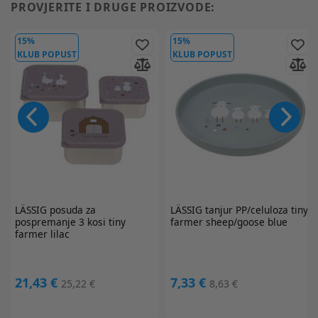
PROVJERITE I DRUGE PROIZVODE:
15%
15%
KLUB POPUST
KLUB POPUST
LÄSSIG
posuda za
LÄSSIG
tanjur PP/celuloza tiny
pospremanje 3 kosi tiny
farmer sheep/goose blue
farmer lilac
21,43 €
7,33 €
25,22 €
8,63 €