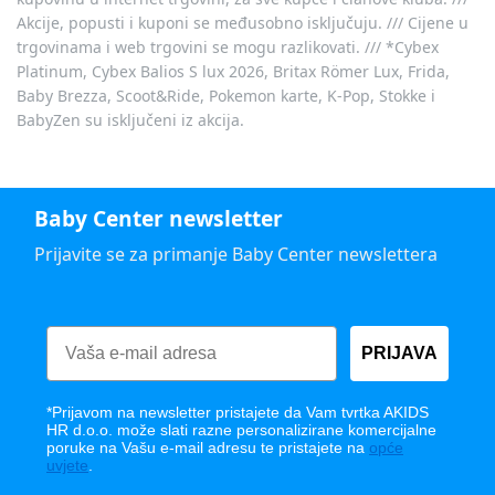
Akcije, popusti i kuponi se međusobno isključuju. /// Cijene u
trgovinama i web trgovini se mogu razlikovati. /// *Cybex
Platinum, Cybex Balios S lux 2026, Britax Römer Lux, Frida,
Baby Brezza, Scoot&Ride, Pokemon karte, K-Pop, Stokke i
BabyZen su isključeni iz akcija.
Baby Center newsletter
Prijavite se za primanje Baby Center newslettera
PRIJAVA
*Prijavom na newsletter pristajete da Vam tvrtka AKIDS
HR d.o.o. može slati razne personalizirane komercijalne
poruke na Vašu e-mail adresu te pristajete na
opće
uvjete
.