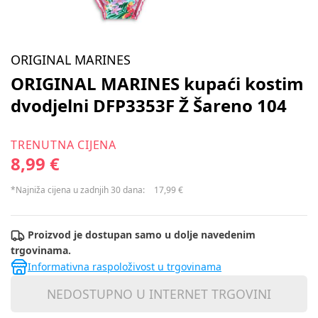
ORIGINAL MARINES
ORIGINAL MARINES kupaći kostim
dvodjelni DFP3353F Ž Šareno 104
TRENUTNA CIJENA
8,99 €
*Najniža cijena u zadnjih 30 dana:
17,99 €
Proizvod je dostupan samo u dolje navedenim
trgovinama.
Informativna raspoloživost u trgovinama
NEDOSTUPNO U INTERNET TRGOVINI