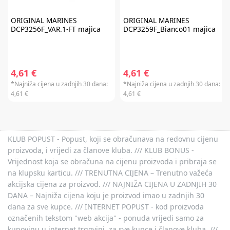
ORIGINAL MARINES
ORIGINAL MARINES
DCP3256F_VAR.1-FT majica
DCP3259F_Bianco01 majica
4,61 €
4,61 €
*Najniža cijena u zadnjih 30 dana:
*Najniža cijena u zadnjih 30 dana:
4,61 €
4,61 €
KLUB POPUST - Popust, koji se obračunava na redovnu cijenu
proizvoda, i vrijedi za članove kluba. /// KLUB BONUS -
Vrijednost koja se obračuna na cijenu proizvoda i pribraja se
na klupsku karticu. /// TRENUTNA CIJENA – Trenutno važeća
akcijska cijena za proizvod. /// NAJNIŽA CIJENA U ZADNJIH 30
DANA – Najniža cijena koju je proizvod imao u zadnjih 30
dana za sve kupce. /// INTERNET POPUST - kod proizvoda
označenih tekstom "web akcija" - ponuda vrijedi samo za
kupovinu u internet trgovini, za sve kupce i članove kluba. ///