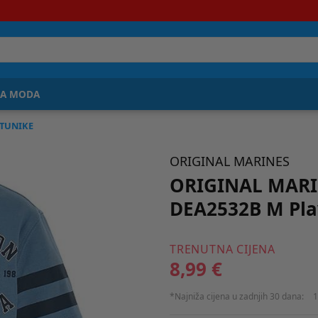
JA MODA
 TUNIKE
ORIGINAL MARINES
ORIGINAL MARI
DEA2532B M Pla
TRENUTNA CIJENA
8,99 €
*Najniža cijena u zadnjih 30 dana:
1