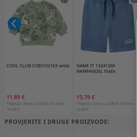
COOL CLUB
CCB3102163 vesta
NAME IT
13241260
NKMFANDEL hlače
11,89 €
13,79 €
*Najniža cijena u zadnjih 30 dana:
*Najniža cijena u zadnjih 30 dana:
16,99 €
22,99 €
PROVJERITE I DRUGE PROIZVODE: