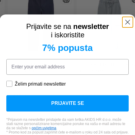
Prijavite se na
newsletter
i iskoristite
7% popusta
ORIGINAL MARINES
ORIGINAL MARINES
DFA26
DEA2612B hlače
hlače trenirka
Želim primati newsletter
14,99 €
13,99 €
*Najniža cijena u zadnjih 30 dana:
*Najniža cijena u zadnjih 30 dana
PRIJAVITE SE
20,99 €
19,99 €
*Prijavom na newsletter pristajete da vam tvrtka AKIDS HR d.o.o. može
slati razne personalizirane komercijalne poruke na vašu e-mail adresu te
da se slažete s
općim uvjetima
.
* Promo kod za popust zaprimit ćete e-mailom u roku od 24 sata od prijave.