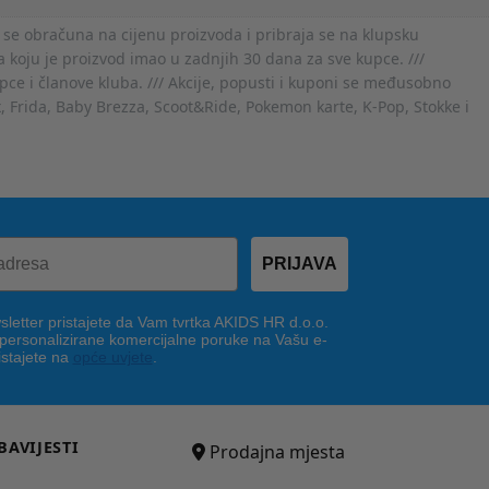
 se obračuna na cijenu proizvoda i pribraja se na klupsku
 koju je proizvod imao u zadnjih 30 dana za sve kupce. ///
ce i članove kluba. /// Akcije, popusti i kuponi se međusobno
x, Frida, Baby Brezza, Scoot&Ride, Pokemon karte, K-Pop, Stokke i
PRIJAVA
letter pristajete da Vam tvrtka AKIDS HR d.o.o.
 personalizirane komercijalne poruke na Vašu e-
istajete na
opće uvjete
.
BAVIJESTI
Prodajna mjesta