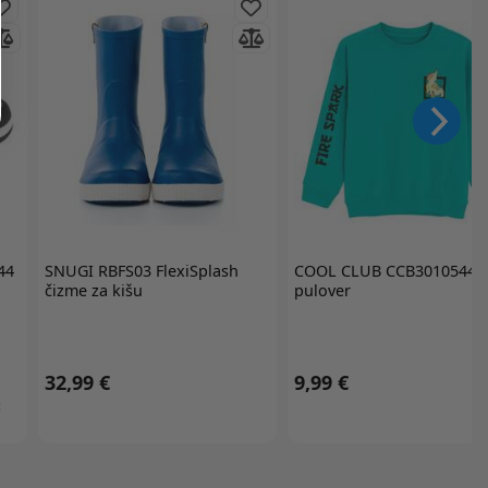
44
SNUGI
RBFS03 FlexiSplash
COOL CLUB
CCB3010544
čizme za kišu
pulover
32,99 €
9,99 €
: