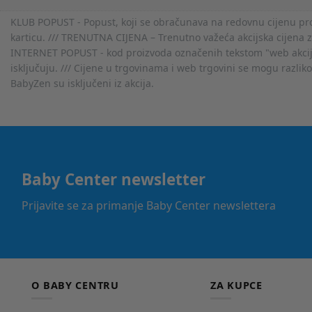
KLUB POPUST - Popust, koji se obračunava na redovnu cijenu proiz
karticu. /// TRENUTNA CIJENA – Trenutno važeća akcijska cijena 
INTERNET POPUST - kod proizvoda označenih tekstom "web akcija" 
isključuju. /// Cijene u trgovinama i web trgovini se mogu razlik
BabyZen su isključeni iz akcija.
Baby Center newsletter
Prijavite se za primanje Baby Center newslettera
O BABY CENTRU
ZA KUPCE