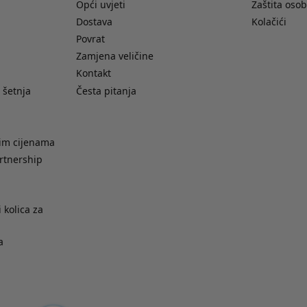
Opći uvjeti
Zaštita oso
Dostava
Kolačići
Povrat
Zamjena veličine
Kontakt
 šetnja
Česta pitanja
nim cijenama
rtnership
 kolica za
a