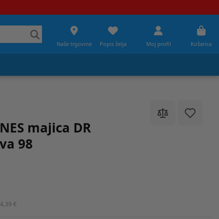
Naše trgovine
Popis želja
Moj profil
Košarica
NES majica DR
va 98
4,39 €