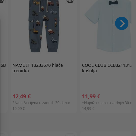
76B
NAME IT
13233670 hlače
COOL CLUB
CCB3211312-
trenirka
košulja
12,49 €
11,99 €
:
*Najniža cijena u zadnjih 30 dana:
*Najniža cijena u zadnjih 30 dan
19,99 €
14,99 €