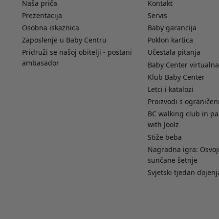
Naša priča
Kontakt
Prezentacija
Servis
Osobna iskaznica
Baby garancija
Zaposlenje u Baby Centru
Poklon kartica
Pridruži se našoj obitelji - postani
Učestala pitanja
ambasador
Baby Center virtualna
Klub Baby Center
Letci i katalozi
Proizvodi s ograniče
BC walking club in pa
with Joolz
Stiže beba
Nagradna igra: Osvoji
sunčane šetnje
Svjetski tjedan dojenj