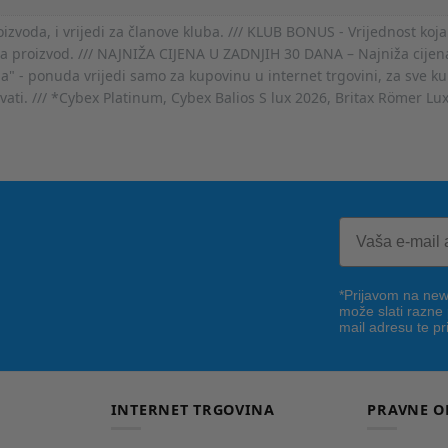
voda, i vrijedi za članove kluba. /// KLUB BONUS - Vrijednost koja
za proizvod. /// NAJNIŽA CIJENA U ZADNJIH 30 DANA – Najniža cijena
- ponuda vrijedi samo za kupovinu u internet trgovini, za sve kup
ovati. /// *Cybex Platinum, Cybex Balios S lux 2026, Britax Römer Lu
*Prijavom na news
može slati razne
mail adresu te pr
INTERNET TRGOVINA
PRAVNE O