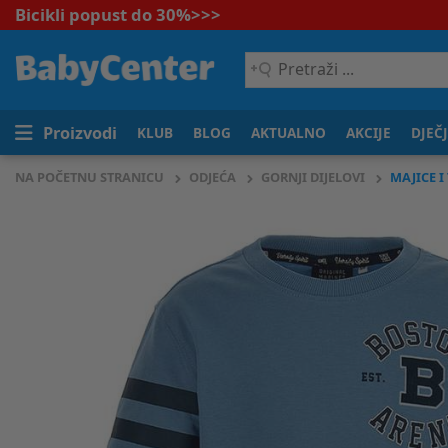
Bicikli popust do 30%
>>>
Pretraži
...
Proizvodi
KLUB
BLOG
AKTUALNO
AKCIJE
DJEČ
NA POČETNU STRANICU
ODJEĆA
GORNJI DIJELOVI
MAJICE I