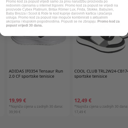
Promo kod za popust vrijedi samo za prvu narudžbu proizvoda po
redovnim cijenama u internet trgovini. Promo kod za popust ne vrijedi na
proizvode Cybex Platinum, Britax Römer Lux, Frida, Stokke, Babyzen,
Baby Brezza i Scoot & Ride te kod kupnje darovnih kartica i plaćanja
usluga. Promo kod za popust nije moguće kombinirati s aktualnim
akcijama i klupskim pogodnostima. Popusti se ne zbrajaju.
Promo kod za
popust vrijedi 30 dana.
ADIDAS
IF0354 Tensaur Run
COOL CLUB
TRL2W24-CB17
2.0 CF sportske tenisice
sportske tenisice
19,99 €
12,49 €
*Najniža cijena u zadnjih 30 dana:
*Najniža cijena u zadnjih 30 dana
39,99 €
17,49 €