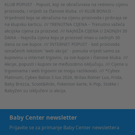
KLUB POPUST - Popust, koji se obračunava na redovnu cijenu
proizvoda, i vrijedi za članove kluba. /// KLUB BONUS -
Vrijednost koja se obračuna na cijenu proizvoda i pribraja se
na klupsku karticu. /// TRENUTNA CIJENA – Trenutno važeća
akcijska cijena za proizvod. /// NAJNIŽA CIJENA U ZADNJIH 30
DANA – Najniža cijena koju je proizvod imao u zadnjih 30
dana za sve kupce. /// INTERNET POPUST - kod proizvoda
označenih tekstom "web akcija" - ponuda vrijedi samo za
kupovinu u internet trgovini, za sve kupce i članove kluba. ///
Akcije, popusti i kuponi se međusobno isključuju. /// Cijene u
trgovinama i web trgovini se mogu razlikovati. /// *Cybex
Platinum, Cybex Balios S lux 2026, Britax Römer Lux, Frida,
Baby Brezza, Scoot&Ride, Pokemon karte, K-Pop, Stokke i
BabyZen su isključeni iz akcija.
Baby Center newsletter
Prijavite se za primanje Baby Center newslettera