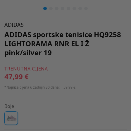
ADIDAS
ADIDAS sportske tenisice HQ9258
LIGHTORAMA RNR EL I Ž
pink/silver 19
TRENUTNA CIJENA
47,99 €
*Najniža cijena u zadnjih 30 dana:
59,99 €
Boje