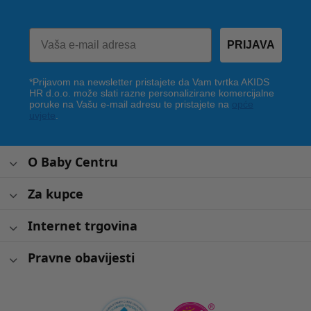
PRIJAVA
*Prijavom na newsletter pristajete da Vam tvrtka AKIDS
HR d.o.o. može slati razne personalizirane komercijalne
poruke na Vašu e-mail adresu te pristajete na
opće
uvjete
.
O Baby Centru
Za kupce
Internet trgovina
Pravne obavijesti