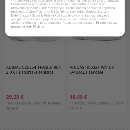
* Promo kod za popust zaprimit ćete e-mailom u roku od 24 sata od prijave.
Promo kod za popust vrijedi samo za prvu narudžbu proizvoda po
redovnim cijenama u internet trgovini. Promo kod za popust ne vrijedi na
proizvode Cybex Platinum, Britax Römer Lux, Frida, Stokke, Babyzen,
Baby Brezza i Scoot & Ride te kod kupnje darovnih kartica i plaćanja
usluga. Promo kod za popust nije moguće kombinirati s aktualnim
akcijama i klupskim pogodnostima. Popusti se ne zbrajaju.
Promo kod za
popust vrijedi 30 dana.
ADIDAS
GZ5854 Tensaur Run
ADIDAS
H06321 WATER
2.0 CF I sportske tenisice
SANDAL I sandale
29,59 €
18,49 €
*Najniža cijena u zadnjih 30 dana:
*Najniža cijena u zadnjih 30 dana:
36,99 €
36,99 €