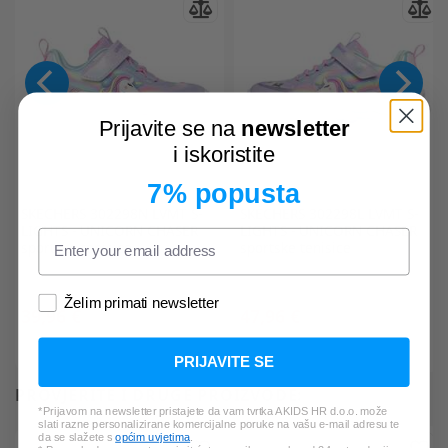
Prijavite se na
newsletter
i iskoristite
7% popusta
SKECHERS
302298N LVMT S-
SKECHERS
302298L LVMT S-
LIGHTS - UNICORN CHASER
LIGHTS - UNICORN CHASER
sportske tenisice
sportske tenisice
Želim primati newsletter
39,96 €
47,96 €
*Najniža cijena u zadnjih 30 dana:
*Najniža cijena u zadnjih 30 dana:
49,95 €
59,95 €
PRIJAVITE SE
PROVJERITE I DRUGE PROIZVODE:
*Prijavom na newsletter pristajete da vam tvrtka AKIDS HR d.o.o. može
slati razne personalizirane komercijalne poruke na vašu e-mail adresu te
da se slažete s
općim uvjetima
.