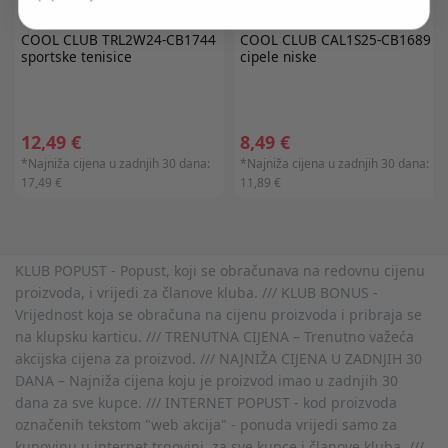
COOL CLUB
TRL2W24-CB1744
COOL CLUB
CAL1S25-CB1689
sportske tenisice
cipele niske
12,49 €
8,49 €
*Najniža cijena u zadnjih 30 dana:
*Najniža cijena u zadnjih 30 dana:
17,49 €
11,89 €
KLUB POPUST - Popust, koji se obračunava na redovnu cijenu
proizvoda, i vrijedi za članove kluba. /// KLUB BONUS -
Vrijednost koja se obračuna na cijenu proizvoda i pribraja se
na klupsku karticu. /// TRENUTNA CIJENA – Trenutno važeća
akcijska cijena za proizvod. /// NAJNIŽA CIJENA U ZADNJIH 30
DANA – Najniža cijena koju je proizvod imao u zadnjih 30
dana za sve kupce. /// INTERNET POPUST - kod proizvoda
označenih tekstom "web akcija" - ponuda vrijedi samo za
kupovinu u internet trgovini, za sve kupce i članove kluba. ///