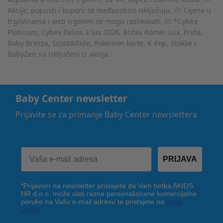
Akcije, popusti i kuponi se međusobno isključuju. /// Cijene u
trgovinama i web trgovini se mogu razlikovati. /// *Cybex
Platinum, Cybex Balios S lux 2026, Britax Römer Lux, Frida,
Baby Brezza, Scoot&Ride, Pokemon karte, K-Pop, Stokke i
BabyZen su isključeni iz akcija.
Baby Center newsletter
Prijavite se za primanje Baby Center newslettera
PRIJAVA
*Prijavom na newsletter pristajete da Vam tvrtka AKIDS
HR d.o.o. može slati razne personalizirane komercijalne
poruke na Vašu e-mail adresu te pristajete na
opće
uvjete
.