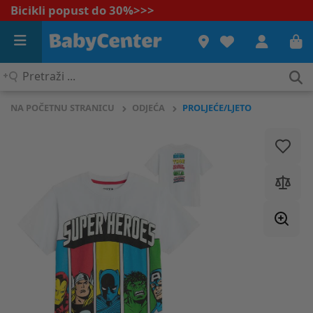
Bicikli popust do 30%
>>>
Pretraži
...
NA POČETNU STRANICU
ODJEĆA
PROLJEĆE/LJETO