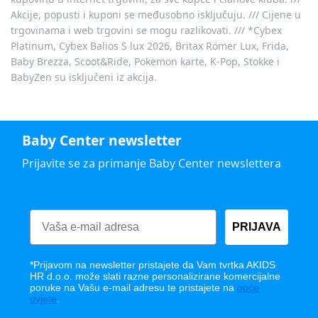
Akcije, popusti i kuponi se međusobno isključuju. /// Cijene u
trgovinama i web trgovini se mogu razlikovati. /// *Cybex
Platinum, Cybex Balios S lux 2026, Britax Römer Lux, Frida,
Baby Brezza, Scoot&Ride, Pokemon karte, K-Pop, Stokke i
BabyZen su isključeni iz akcija.
Baby Center newsletter
Prijavite se za primanje Baby Center newslettera
PRIJAVA
*Prijavom na newsletter pristajete da Vam tvrtka AKIDS
HR d.o.o. može slati razne personalizirane komercijalne
poruke na Vašu e-mail adresu te pristajete na
opće
uvjete
.