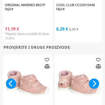
ORIGINAL MARINES
B637F
COOL CLUB
CCG3010446
tajice
tajice
Prijavite se na
newsletter
i iskoristite
11,19 €
6,29 €
6,99 €
7% popusta
*Najniža cijena u zadnjih 30 dana:
15,99 €
PROVJERITE I DRUGE PROIZVODE:
Želim primati newsletter
PRIJAVITE SE
*Prijavom na newsletter pristajete da vam tvrtka AKIDS HR d.o.o. može
slati razne personalizirane komercijalne poruke na vašu e-mail adresu te
da se slažete s
općim uvjetima
.
* Promo kod za popust zaprimit ćete e-mailom u roku od 24 sata od prijave.
Promo kod za popust vrijedi samo za prvu narudžbu proizvoda po
redovnim cijenama u internet trgovini. Promo kod za popust ne vrijedi na
proizvode Cybex Platinum, Britax Römer Lux, Frida, Stokke, Babyzen,