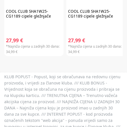
Baby Brezza i Scoot & Ride te kod kupnje darovnih kartica i plaćanja
usluga. Promo kod za popust nije moguće kombinirati s aktualnim
akcijama i klupskim pogodnostima. Popusti se ne zbrajaju.
Promo kod za
COOL CLUB
SHA1W25-
COOL CLUB
SHA1W25-
popust vrijedi 30 dana.
CG1189 cipele gležnjače
CG1189 cipele gležnjače
27,99 €
27,99 €
*Najniža cijena u zadnjih 30 dana:
*Najniža cijena u zadnjih 30 dana:
34,99 €
34,99 €
KLUB POPUST - Popust, koji se obračunava na redovnu cijenu
proizvoda, i vrijedi za članove kluba. /// KLUB BONUS -
Vrijednost koja se obračuna na cijenu proizvoda i pribraja se
na klupsku karticu. /// TRENUTNA CIJENA – Trenutno važeća
akcijska cijena za proizvod. /// NAJNIŽA CIJENA U ZADNJIH 30
DANA – Najniža cijena koju je proizvod imao u zadnjih 30
dana za sve kupce. /// INTERNET POPUST - kod proizvoda
označenih tekstom "web akcija" - ponuda vrijedi samo za
kupovinu u internet trgovini, za sve kupce i članove kluba. ///