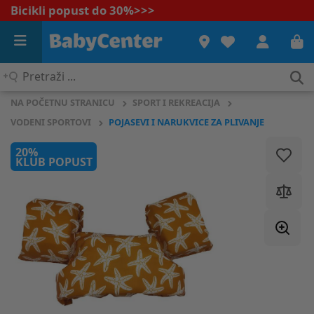
Bicikli popust do 30%
>>>
Pretraži
...
NA POČETNU STRANICU
SPORT I REKREACIJA
VODENI SPORTOVI
POJASEVI I NARUKVICE ZA PLIVANJE
20%
KLUB POPUST