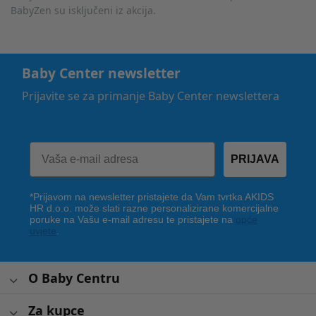
BabyZen su isključeni iz akcija.
Baby Center newsletter
Prijavite se za primanje Baby Center newslettera
PRIJAVA
*Prijavom na newsletter pristajete da Vam tvrtka AKIDS
HR d.o.o. može slati razne personalizirane komercijalne
poruke na Vašu e-mail adresu te pristajete na
opće
uvjete
.
O Baby Centru
Za kupce