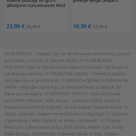
vodena podloga za igru s
plivanje Beige Leopard
uklonjivim suncobranom Wild
Life
23,99 €
10,39 €
29,99 €
12,99 €
KLUB POPUST - Popust, koji se obračunava na redovnu cijenu
proizvoda, i vrijedi za članove kluba. /// KLUB BONUS -
Vrijednost koja se obračuna na cijenu proizvoda i pribraja se
na klupsku karticu. /// TRENUTNA CIJENA – Trenutno važeća
akcijska cijena za proizvod. /// NAJNIŽA CIJENA U ZADNJIH 30
DANA – Najniža cijena koju je proizvod imao u zadnjih 30
dana za sve kupce. /// INTERNET POPUST - kod proizvoda
označenih tekstom "web akcija" - ponuda vrijedi samo za
kupovinu u internet trgovini, za sve kupce i članove kluba. ///
Akcije, popusti i kuponi se međusobno isključuju. /// Cijene u
trgovinama i web trgovini se mogu razlikovati. /// *Cybex
Platinum, Cybex Balios S lux 2026, Britax Römer Lux, Frida,
Baby Brezza, Scoot&Ride, Pokemon karte, K-Pop, Stokke i