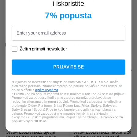
MONDO
narukvice za plivanje
SWIM ESSENTIALS
narukvice
i iskoristite
Barbie 15x23cm
za plivanje Whale 0-2 god
7% popusta
4,39 €
7,19 €
5,49 €
8,99 €
PROVJERITE I DRUGE PROIZVODE:
Želim primati newsletter
20%
20%
KLUB POPUST
KLUB POPUST
PRIJAVITE SE
*Prijavom na newsletter pristajete da vam tvrtka AKIDS HR d.o.o. može
slati razne personalizirane komercijalne poruke na vašu e-mail adresu te
da se slažete s
općim uvjetima
.
* Promo kod za popust zaprimit ćete e-mailom u roku od 24 sata od prijave.
Promo kod za popust vrijedi samo za prvu narudžbu proizvoda po
redovnim cijenama u internet trgovini. Promo kod za popust ne vrijedi na
proizvode Cybex Platinum, Britax Römer Lux, Frida, Stokke, Babyzen,
Baby Brezza i Scoot & Ride te kod kupnje darovnih kartica i plaćanja
usluga. Promo kod za popust nije moguće kombinirati s aktualnim
akcijama i klupskim pogodnostima. Popusti se ne zbrajaju.
Promo kod za
popust vrijedi 30 dana.
SWIM ESSENTIALS
dječja
SWIM ESSENTIALS
naočale za