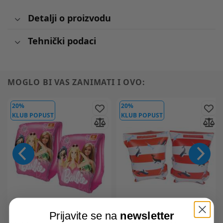
Detalji o proizvodu
Tehnički podaci
MOGLO BI VAS ZANIMATI I OVO:
20%
20%
KLUB POPUST
KLUB POPUST
Prijavite se na
newsletter